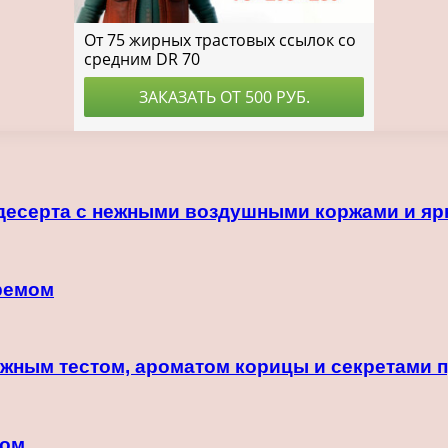
 десерта с нежными воздушными коржами и я
ремом
ежным тестом, ароматом корицы и секретами 
ром