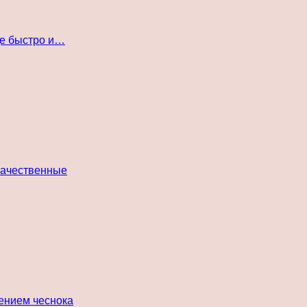
де быстро и…
 качественные
лением чеснока