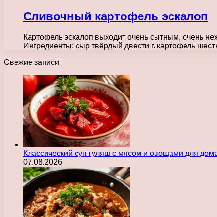
Сливочный картофель эскалоп
Картофель эскалоп выходит очень сытным, очень не
Ингредиенты: сыр твёрдый двести г. картофель шесть
Свежие записи
Классический суп гуляш с мясом и овощами для дом
07.08.2026