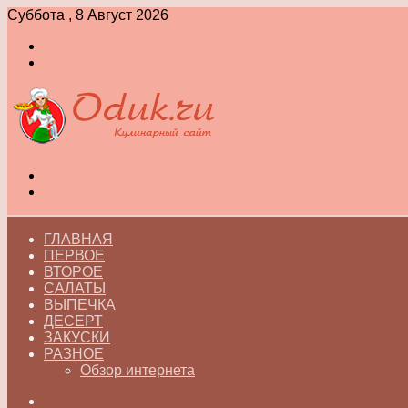
Суббота , 8 Август 2026
Войти
Switch
skin
Меню
Switch
skin
ГЛАВНАЯ
ПЕРВОЕ
ВТОРОЕ
САЛАТЫ
ВЫПЕЧКА
ДЕСЕРТ
ЗАКУСКИ
РАЗНОЕ
Обзор интернета
Искать