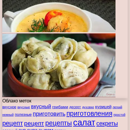
Облако меток
вкусный
курицей
вкусное
грибами
десерт
вкусные
духовке
легкий
приготовления
приготовить
полезные
нежный
простой
салат
рецепты
рецепт
рецепт
секреты