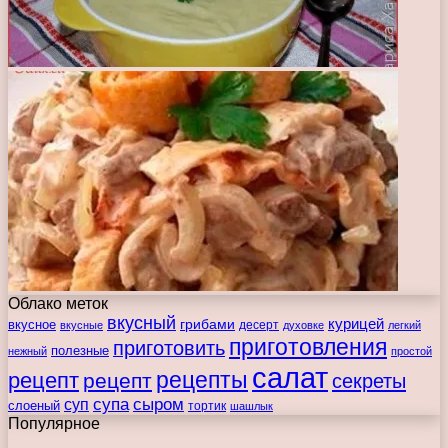
Облако меток
вкусный
курицей
вкусное
грибами
десерт
вкусные
духовке
легкий
приготовления
приготовить
полезные
нежный
простой
салат
рецепты
рецепт
рецепт
секреты
супа
сыром
суп
слоеный
тортик
шашлык
Популярное