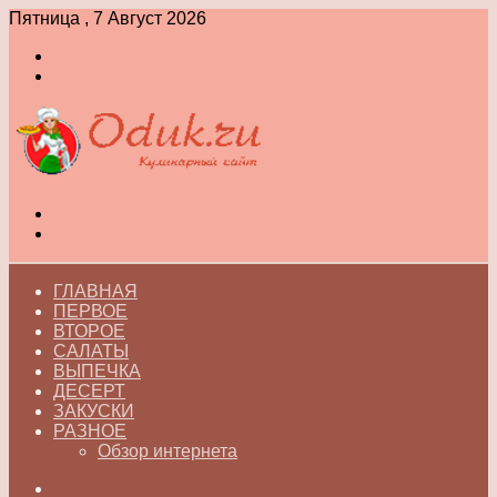
Пятница , 7 Август 2026
Войти
Switch
skin
Меню
Switch
skin
ГЛАВНАЯ
ПЕРВОЕ
ВТОРОЕ
САЛАТЫ
ВЫПЕЧКА
ДЕСЕРТ
ЗАКУСКИ
РАЗНОЕ
Обзор интернета
Искать