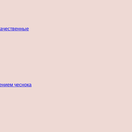
 качественные
лением чеснока