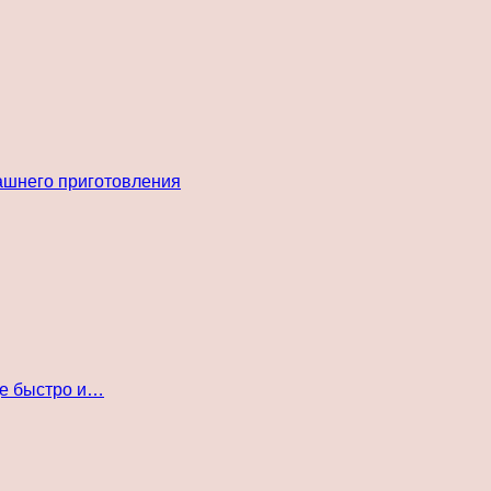
ашнего приготовления
де быстро и…