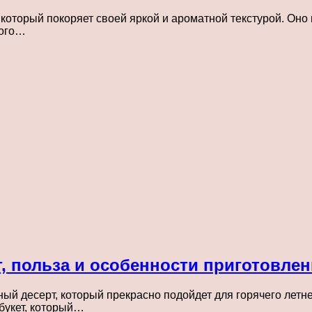
оторый покоряет своей яркой и ароматной текстурой. Оно 
того…
, польза и особенности приготовле
й десерт, который прекрасно подойдет для горячего летн
букет, который…