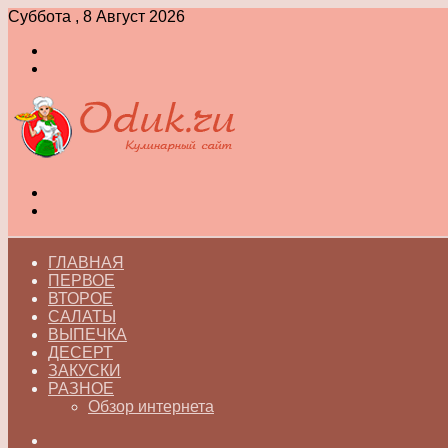
Суббота , 8 Август 2026
Войти
Switch
skin
Меню
Switch
skin
ГЛАВНАЯ
ПЕРВОЕ
ВТОРОЕ
САЛАТЫ
ВЫПЕЧКА
ДЕСЕРТ
ЗАКУСКИ
РАЗНОЕ
Обзор интернета
Искать