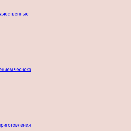
 качественные
лением чеснока
 приготовления