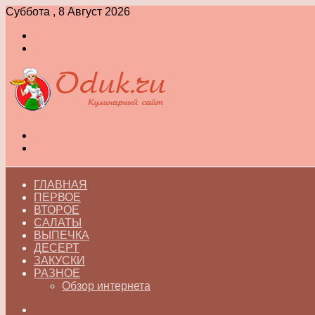
Суббота , 8 Август 2026
Войти
Switch
skin
Меню
Switch
skin
ГЛАВНАЯ
ПЕРВОЕ
ВТОРОЕ
САЛАТЫ
ВЫПЕЧКА
ДЕСЕРТ
ЗАКУСКИ
РАЗНОЕ
Обзор интернета
Искать