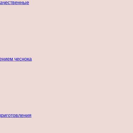
 качественные
лением чеснока
 приготовления