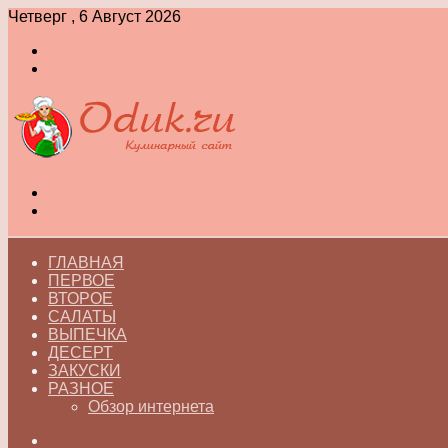
Четверг , 6 Август 2026
Войти
Switch
skin
Меню
Switch
skin
ГЛАВНАЯ
ПЕРВОЕ
ВТОРОЕ
САЛАТЫ
ВЫПЕЧКА
ДЕСЕРТ
ЗАКУСКИ
РАЗНОЕ
Обзор интернета
Искать