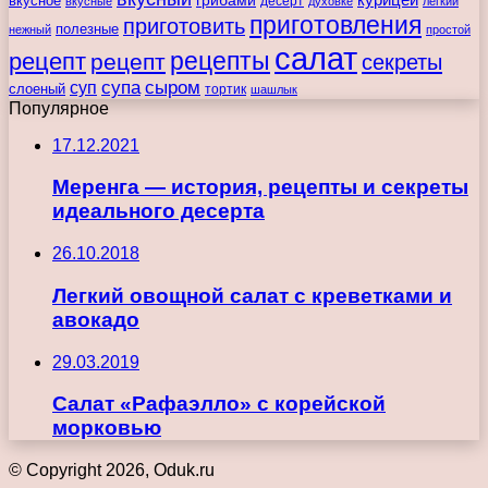
вкусное
грибами
десерт
вкусные
духовке
легкий
приготовления
приготовить
полезные
нежный
простой
салат
рецепты
рецепт
рецепт
секреты
супа
сыром
суп
слоеный
тортик
шашлык
Популярное
17.12.2021
Меренга — история, рецепты и секреты
идеального десерта
26.10.2018
Легкий овощной салат с креветками и
авокадо
29.03.2019
Салат «Рафаэлло» с корейской
морковью
© Copyright 2026, Oduk.ru