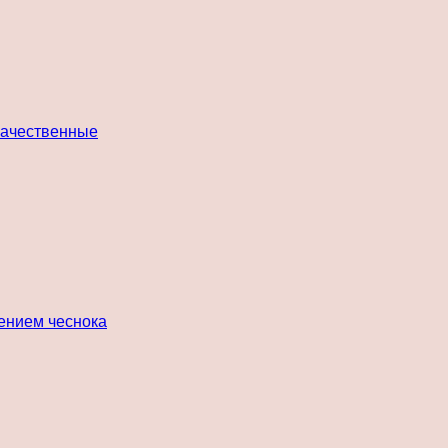
 качественные
лением чеснока