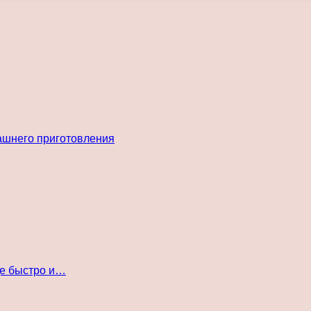
ашнего приготовления
де быстро и…