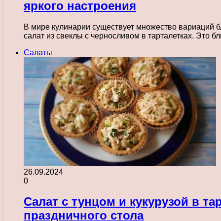
яркого настроения
В мире кулинарии существует множество вариаций б
салат из свеклы с черносливом в тарталетках. Это б
Салаты
26.09.2024
0
Салат с тунцом и кукурузой в та
праздничного стола