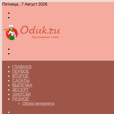
Пятница , 7 Август 2026
Войти
Switch
skin
Меню
Switch
skin
ГЛАВНАЯ
ПЕРВОЕ
ВТОРОЕ
САЛАТЫ
ВЫПЕЧКА
ДЕСЕРТ
ЗАКУСКИ
РАЗНОЕ
Обзор интернета
Искать