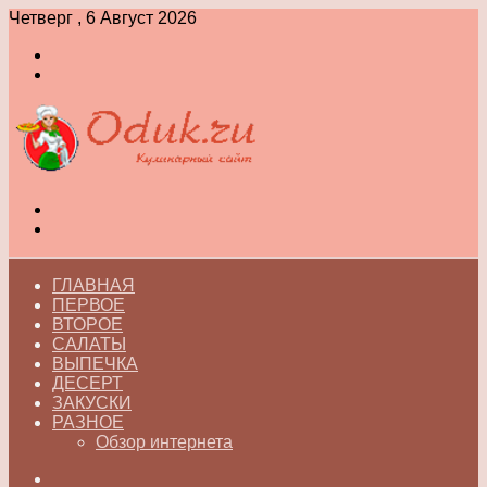
Четверг , 6 Август 2026
Войти
Switch
skin
Меню
Switch
skin
ГЛАВНАЯ
ПЕРВОЕ
ВТОРОЕ
САЛАТЫ
ВЫПЕЧКА
ДЕСЕРТ
ЗАКУСКИ
РАЗНОЕ
Обзор интернета
Искать