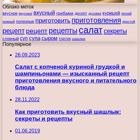
Облако меток
вкусный
курицей
вкусное
грибами
десерт
вкусные
духовке
легкий
приготовления
приготовить
полезные
нежный
простой
салат
рецепты
рецепт
рецепт
секреты
супа
сыром
суп
слоеный
тортик
шашлык
Популярное
26.09.2023
Салат с копченой куриной грудкой и
шампиньонами — изысканный рецепт
приготовления вкусного и питательного
блюда
28.11.2022
Как приготовить вкусный шашлык:
секреты и рецепты
01.06.2019