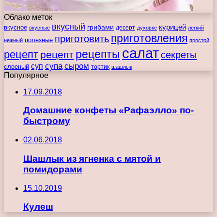
Облако меток
вкусный
курицей
вкусное
грибами
десерт
вкусные
духовке
легкий
приготовления
приготовить
полезные
нежный
простой
салат
рецепты
рецепт
рецепт
секреты
супа
сыром
суп
слоеный
тортик
шашлык
Популярное
17.09.2018
Домашние конфеты «Рафаэлло» по-
быстрому
02.06.2018
Шашлык из ягненка с мятой и
помидорами
15.10.2019
Кулеш