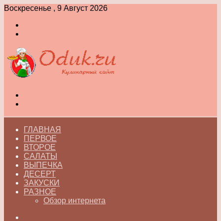
Воскресенье , 9 Август 2026
Войти
Switch
skin
Меню
Switch
skin
ГЛАВНАЯ
ПЕРВОЕ
ВТОРОЕ
САЛАТЫ
ВЫПЕЧКА
ДЕСЕРТ
ЗАКУСКИ
РАЗНОЕ
Обзор интернета
Искать