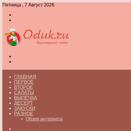
Пятница , 7 Август 2026
Войти
Switch
skin
Меню
Switch
skin
ГЛАВНАЯ
ПЕРВОЕ
ВТОРОЕ
САЛАТЫ
ВЫПЕЧКА
ДЕСЕРТ
ЗАКУСКИ
РАЗНОЕ
Обзор интернета
Искать