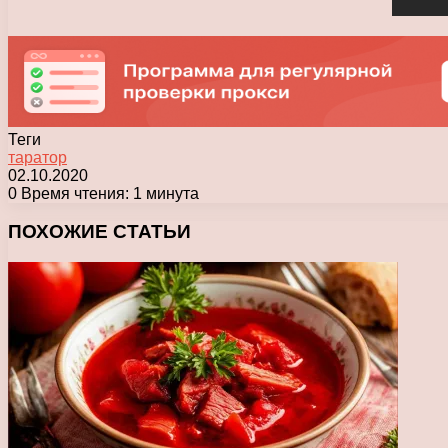
Теги
таратор
02.10.2020
0
Время чтения: 1 минута
Facebook
X
Pinterest
Вконтакте
Одноклассники
Messenger
Messenger
WhatsApp
Telegram
Viber
Печатать
ПОХОЖИЕ СТАТЬИ