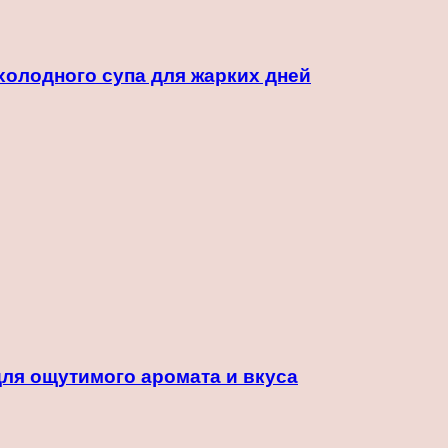
холодного супа для жарких дней
для ощутимого аромата и вкуса