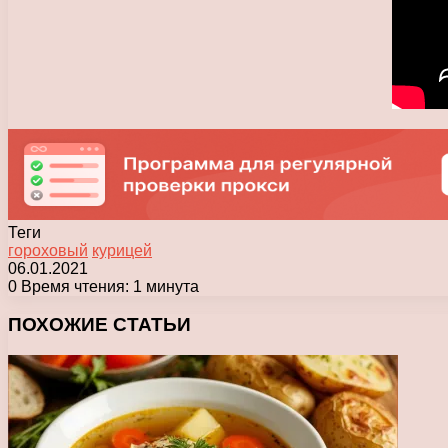
Теги
гороховый
курицей
06.01.2021
0
Время чтения: 1 минута
Facebook
X
Pinterest
Вконтакте
Одноклассники
Messenger
Messenger
WhatsApp
Telegram
Viber
Печатать
ПОХОЖИЕ СТАТЬИ