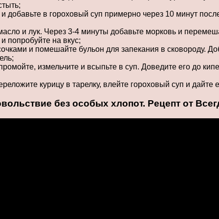
стыть;
и добавьте в гороховый суп примерно через 10 минут после 
 масло и лук. Через 3-4 минуты добавьте морковь и переме
 и попробуйте на вкус;
очками и помешайте бульон для запекания в сковороду. Доб
ель;
ромойте, измельчите и всыпьте в суп. Доведите его до кипе
реложите курицу в тарелку, влейте гороховый суп и дайте е
ьствие без особых хлопот. Рецепт от Всегд