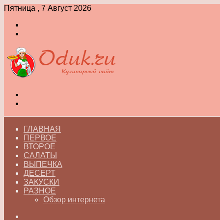
Пятница , 7 Август 2026
Войти
Switch
skin
Меню
Switch
skin
ГЛАВНАЯ
ПЕРВОЕ
ВТОРОЕ
САЛАТЫ
ВЫПЕЧКА
ДЕСЕРТ
ЗАКУСКИ
РАЗНОЕ
Обзор интернета
Искать