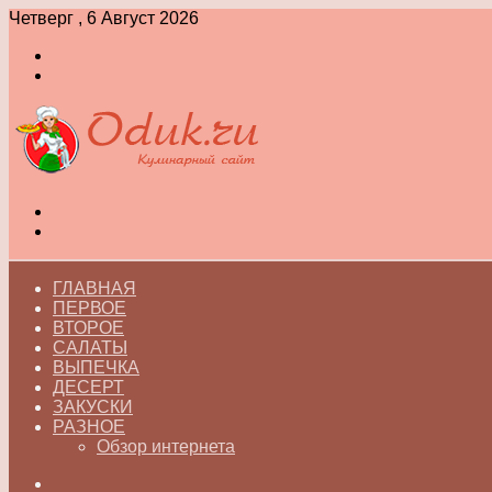
Четверг , 6 Август 2026
Войти
Switch
skin
Меню
Switch
skin
ГЛАВНАЯ
ПЕРВОЕ
ВТОРОЕ
САЛАТЫ
ВЫПЕЧКА
ДЕСЕРТ
ЗАКУСКИ
РАЗНОЕ
Обзор интернета
Искать