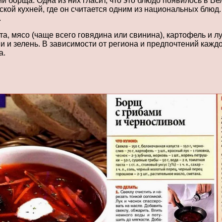
 борща. Одна из них гласит, что это блюдо появилось в Ве
кой кухней, где он считается одним из национальных блюд.
.
, мясо (чаще всего говядина или свинина), картофель и лу
ии и зелень. В зависимости от региона и предпочтений кажд
а.