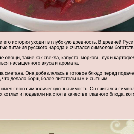
 его история уходит в глубокую древность. В древней Руси
ью питания русского народа и считался символом богатств
 овощи, такие как свекла, капуста, морковь, лук и картоф
ться насыщенного вкуса и аромата.
 сметана. Она добавлялась в готовое блюдо перед подачей
а, что делало борщ более питательным и сытным.
и имел свою символическую значимость. Он считался симво
 котлах и подавали на стол в качестве главного блюда, ко