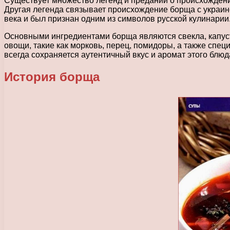
Существует множество легенд и преданий о происхождении
Другая легенда связывает происхождение борща с украинс
века и был признан одним из символов русской кулинарии
Основными ингредиентами борща являются свекла, капуста
овощи, такие как морковь, перец, помидоры, а также спец
всегда сохраняется аутентичный вкус и аромат этого блюд
История борща