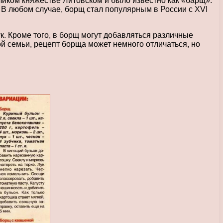
ликом княжестве Литовском и было известно как «барщ».
 В любом случае, борщ стал популярным в России с XVI
к. Кроме того, в борщ могут добавляться различные
ой семьи, рецепт борща может немного отличаться, но