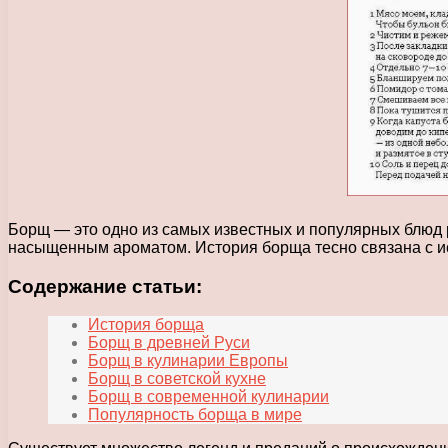
Борщ — это одно из самых известных и популярных блюд р
насыщенным ароматом. История борща тесно связана с ист
Содержание статьи:
История борща
Борщ в древней Руси
Борщ в кулинарии Европы
Борщ в советской кухне
Борщ в современной кулинарии
Популярность борща в мире