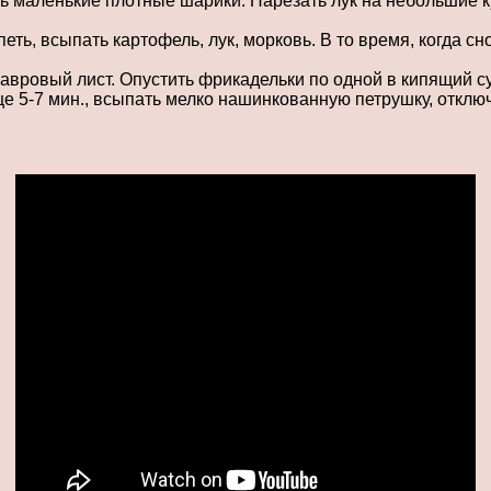
ь маленькие плотные шарики. Нарезать лук на небольшие ку
еть, всыпать картофель, лук, морковь. В то время, когда с
лавровый лист. Опустить фрикадельки по одной в кипящий с
 5-7 мин., всыпать мелко нашинкованную петрушку, отключ