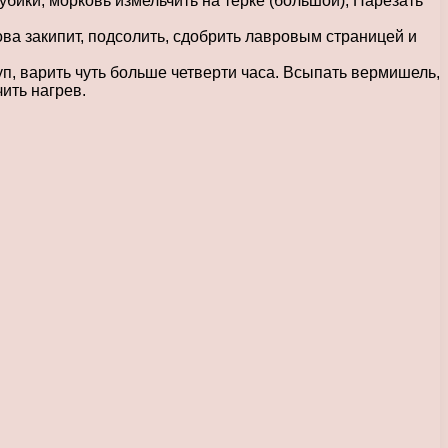
бики, морковь измельчить на терке (большой), Нарезать
нова закипит, подсолить, сдобрить лавровым страницей и
уп, варить чуть больше четверти часа. Всыпать вермишель,
ить нагрев.