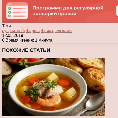
Теги
суп
сытный
фарша
фрикадельками
12.03.2019
0
Время чтения: 1 минута
Facebook
X
Pinterest
Вконтакте
Одноклассники
Messenger
Messenger
WhatsApp
Telegram
Viber
Печатать
ПОХОЖИЕ СТАТЬИ