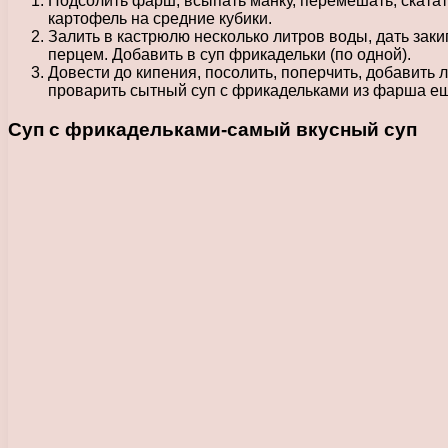
Подсолить фарш, всыпать манку, перемешать, скатат
картофель на средние кубики.
Залить в кастрюлю несколько литров воды, дать закип
перцем. Добавить в суп фрикадельки (по одной).
Довести до кипения, посолить, поперчить, добавить 
проварить сытный суп с фрикадельками из фарша еще
Суп с фрикадельками-самый вкусный суп