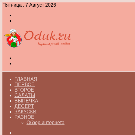
Пятница , 7 Август 2026
Войти
Switch
skin
Меню
Switch
skin
ГЛАВНАЯ
ПЕРВОЕ
ВТОРОЕ
САЛАТЫ
ВЫПЕЧКА
ДЕСЕРТ
ЗАКУСКИ
РАЗНОЕ
Обзор интернета
Искать