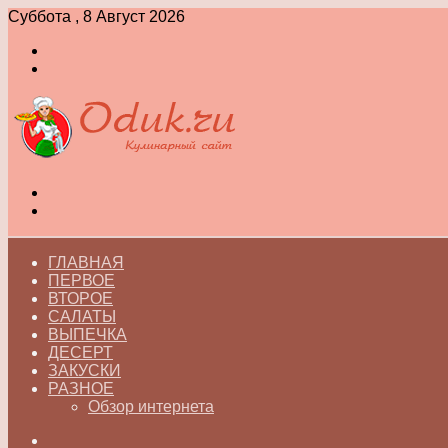
Суббота , 8 Август 2026
Войти
Switch
skin
Меню
Switch
skin
ГЛАВНАЯ
ПЕРВОЕ
ВТОРОЕ
САЛАТЫ
ВЫПЕЧКА
ДЕСЕРТ
ЗАКУСКИ
РАЗНОЕ
Обзор интернета
Искать