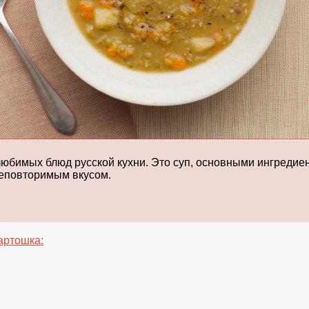
любимых блюд русской кухни. Это суп, основными ингредие
неповторимым вкусом.
артошка: