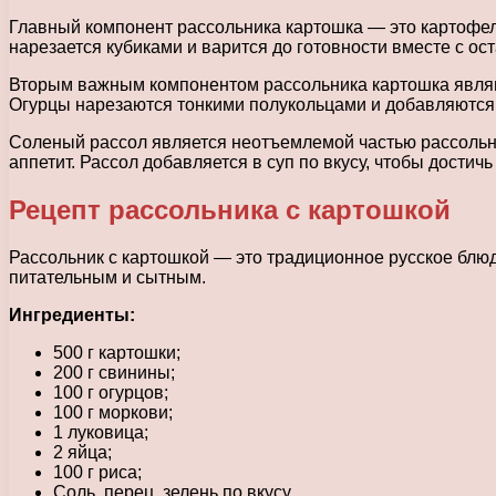
Главный компонент рассольника картошка — это картофель
нарезается кубиками и варится до готовности вместе с о
Вторым важным компонентом рассольника картошка являю
Огурцы нарезаются тонкими полукольцами и добавляются 
Соленый рассол является неотъемлемой частью рассольник
аппетит. Рассол добавляется в суп по вкусу, чтобы достич
Рецепт рассольника с картошкой
Рассольник с картошкой — это традиционное русское блюд
питательным и сытным.
Ингредиенты:
500 г картошки;
200 г свинины;
100 г огурцов;
100 г моркови;
1 луковица;
2 яйца;
100 г риса;
Соль, перец, зелень по вкусу.