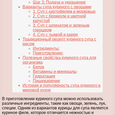
Шаг 3: Подача и украшение
Варианты супа куриного с овощами
1. Суп с картофелем и морковью
2. Суп с брокколи и цветной
капустой
3. Суп с шпинатом и зеленым
горошком
4. Суп с тыквой и карри
Традиционный рецепт куриного супа с
рисом
Ингредиенты:
Приготовление:
Полезные свойства куриного супа для
организма
Белок
Витамины и минералы
Гидратация
Пищеварение
История и популярность супа куриного в
мировой кухне
В приготовлении куриного супа можно использовать
различные ингредиенты, такие как овощи, зелень, лук,
специи. Одним из вариантов курицы для супа является
куриное филе, которое отличается нежностью и