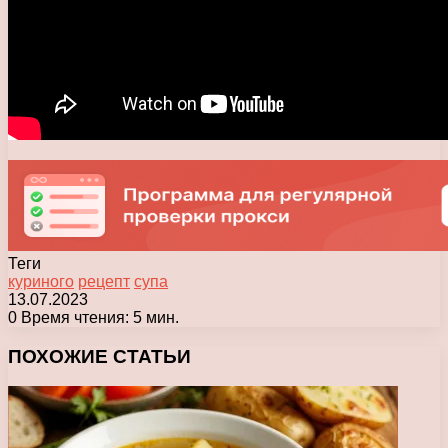
Теги
куриного
рецепт
супа
13.07.2023
0
Время чтения: 5 мин.
Facebook
X
Pinterest
Вконтакте
Одноклассники
Messenger
Messenger
WhatsApp
Telegram
Viber
Печатать
ПОХОЖИЕ СТАТЬИ