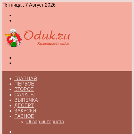
Пятница , 7 Август 2026
Войти
Switch
skin
Меню
Switch
skin
ГЛАВНАЯ
ПЕРВОЕ
ВТОРОЕ
САЛАТЫ
ВЫПЕЧКА
ДЕСЕРТ
ЗАКУСКИ
РАЗНОЕ
Обзор интернета
Искать