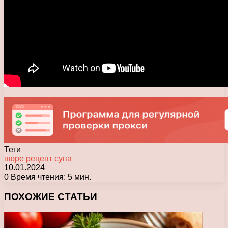
Теги
пюре
рецепт
супа
10.01.2024
0
Время чтения: 5 мин.
Facebook
X
Pinterest
Вконтакте
Одноклассники
Messenger
Messenger
WhatsApp
Telegram
Viber
Печатать
ПОХОЖИЕ СТАТЬИ