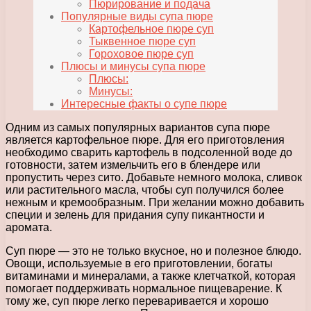
Пюрирование и подача
Популярные виды супа пюре
Картофельное пюре суп
Тыквенное пюре суп
Гороховое пюре суп
Плюсы и минусы супа пюре
Плюсы:
Минусы:
Интересные факты о супе пюре
Одним из самых популярных вариантов супа пюре
является картофельное пюре. Для его приготовления
необходимо сварить картофель в подсоленной воде до
готовности, затем измельчить его в блендере или
пропустить через сито. Добавьте немного молока, сливок
или растительного масла, чтобы суп получился более
нежным и кремообразным. При желании можно добавить
специи и зелень для придания супу пикантности и
аромата.
Суп пюре — это не только вкусное, но и полезное блюдо.
Овощи, используемые в его приготовлении, богаты
витаминами и минералами, а также клетчаткой, которая
помогает поддерживать нормальное пищеварение. К
тому же, суп пюре легко переваривается и хорошо