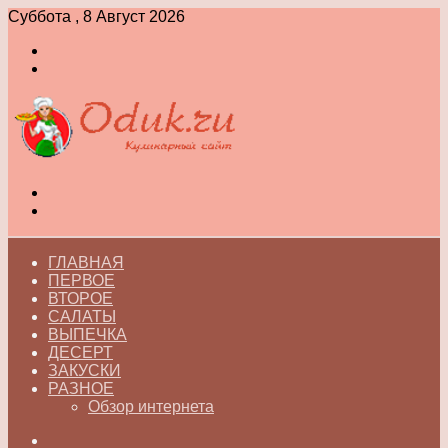
Суббота , 8 Август 2026
Войти
Switch
skin
Меню
Switch
skin
ГЛАВНАЯ
ПЕРВОЕ
ВТОРОЕ
САЛАТЫ
ВЫПЕЧКА
ДЕСЕРТ
ЗАКУСКИ
РАЗНОЕ
Обзор интернета
Искать