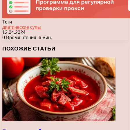
Теги
диетические
супы
12.04.2024
0
Время чтения: 6 мин.
Facebook
X
Pinterest
Вконтакте
Одноклассники
Messenger
Messenger
WhatsApp
Telegram
Viber
Печатать
ПОХОЖИЕ СТАТЬИ