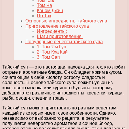
Том Кха
Том Ча
Каном Джин
По Так
Основные ингредиенты тайского супа
Приготовление тайского супа
Ингредиенты:
Шаги приготовления:
Популярные рецепты тайского супа
1. Том Ям Гун
2. Том Кха Кай
3. Том Сап
Тайский суп — это настоящая находка для тех, кто любит
острые и ароматные блюда. Он обладает ярким вкусом,
сочетающим в себе кислоту, остроту, сладость и
соленость. В основе тайского супа лежит бульон из
кокосового молока или куриного бульона, которому
добавляются различные ингредиенты: креветки, курица,
рыба, овощи, специи и травы.
Тайский суп можно приготовить по разным рецептам,
каждый из которых имеет свои особенности. Однако,
независимо от выбранного рецепта, в результате
получается невероятно ароматное и сочное блюдо,
которое отлично подходит как для обеда, так и для ужина.