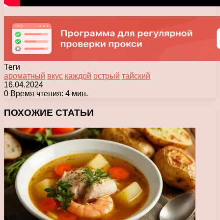
Теги
ароматный
вкус
каждой
острый
тайский
16.04.2024
0
Время чтения: 4 мин.
Facebook
X
Pinterest
Вконтакте
Одноклассники
Messenger
Messenger
WhatsApp
Telegram
Viber
Печатать
ПОХОЖИЕ СТАТЬИ