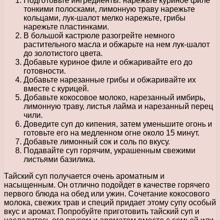
Подготовьте ингредиенты: нарежьте куриное филе
тонкими полосками, лимонную траву нарежьте
кольцами, лук-шалот мелко нарежьте, грибы
нарежьте пластинками.
В большой кастрюле разогрейте немного
растительного масла и обжарьте на нем лук-шалот
до золотистого цвета.
Добавьте куриное филе и обжаривайте его до
готовности.
Добавьте нарезанные грибы и обжаривайте их
вместе с курицей.
Добавьте кокосовое молоко, нарезанный имбирь,
лимонную траву, листья лайма и нарезанный перец
чили.
Доведите суп до кипения, затем уменьшите огонь и
готовьте его на медленном огне около 15 минут.
Добавьте лимонный сок и соль по вкусу.
Подавайте суп горячим, украшенным свежими
листьями базилика.
Тайский суп получается очень ароматным и
насыщенным. Он отлично подойдет в качестве горячего
первого блюда на обед или ужин. Сочетание кокосового
молока, свежих трав и специй придает этому супу особый
вкус и аромат. Попробуйте приготовить тайский суп и