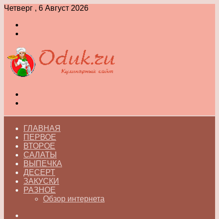
Четверг , 6 Август 2026
Войти
Switch
skin
Меню
Switch
skin
ГЛАВНАЯ
ПЕРВОЕ
ВТОРОЕ
САЛАТЫ
ВЫПЕЧКА
ДЕСЕРТ
ЗАКУСКИ
РАЗНОЕ
Обзор интернета
Искать