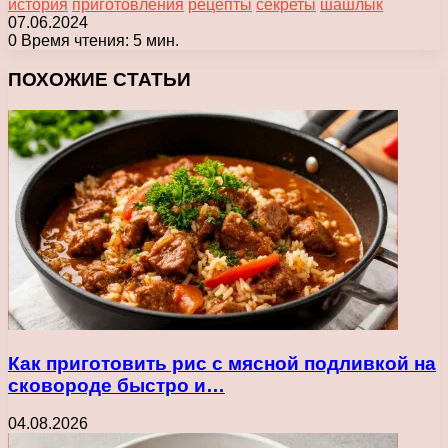
история
приготовления
рецепты
секреты
шашлык
07.06.2024
0
Время чтения: 5 мин.
Facebook
X
Pinterest
Вконтакте
Одноклассники
Messenger
Messenger
WhatsApp
Telegram
Viber
Печатать
ПОХОЖИЕ СТАТЬИ
Как приготовить рис с мясной подливкой на
сковороде быстро и…
04.08.2026