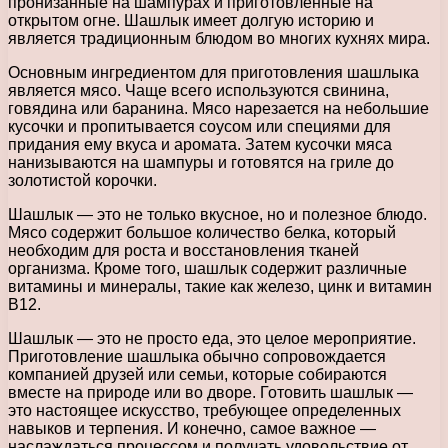
пронизанные на шампурах и приготовленные на
открытом огне. Шашлык имеет долгую историю и
является традиционным блюдом во многих кухнях мира.
Основным ингредиентом для приготовления шашлыка
является мясо. Чаще всего используются свинина,
говядина или баранина. Мясо нарезается на небольшие
кусочки и пропитывается соусом или специями для
придания ему вкуса и аромата. Затем кусочки мяса
нанизываются на шампуры и готовятся на гриле до
золотистой корочки.
Шашлык — это не только вкусное, но и полезное блюдо.
Мясо содержит большое количество белка, который
необходим для роста и восстановления тканей
организма. Кроме того, шашлык содержит различные
витамины и минералы, такие как железо, цинк и витамин
В12.
Шашлык — это не просто еда, это целое мероприятие.
Приготовление шашлыка обычно сопровождается
компанией друзей или семьи, которые собираются
вместе на природе или во дворе. Готовить шашлык —
это настоящее искусство, требующее определенных
навыков и терпения. И конечно, самое важное —
наслаждаться процессом и получать удовольствие от