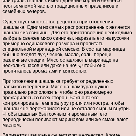
или гриле. Шашлык имеет древние корни и является
неотъемлемой частью традиционных праздников и
семейных вечеров.
Существует множество рецептов приготовления
шашлыка. Одним из самых распространенных является
шашлык из свинины. Для его приготовления необходимо
выбрать свежее мясо свинины, нарезать его на кусочки
примерно одинакового размера и пропитать
специальной маринадной смесью. В состав маринада
обычно входят лук, чеснок, масло, соль, перец и
различные специи. Мясо оставляют в маринаде на
несколько часов или даже на ночь, чтобы оно
пропиталось ароматами и мягкостью.
Приготовление шашлыка требует определенных
навыков и терпения. Мясо на шампурах нужно
правильно расположить, чтобы оно равномерно
прожарилось со всех сторон. Важно также
контролировать температуру гриля или костра, чтобы
шашлык не пережарился или не остался сырым внутри.
Чтобы шашлык был сочным и ароматным, его
периодически поливают маринадом или же смазывают
маслом.
Вариантов шашлыка существует множество. Кроме