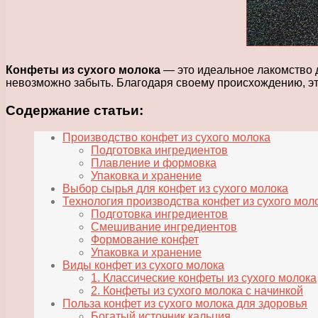
Конфеты из сухого молока
— это идеальное лакомство д
невозможно забыть. Благодаря своему происхождению, эт
Содержание статьи:
Производство конфет из сухого молока
Подготовка ингредиентов
Плавление и формовка
Упаковка и хранение
Выбор сырья для конфет из сухого молока
Технология производства конфет из сухого мол
Подготовка ингредиентов
Смешивание ингредиентов
Формование конфет
Упаковка и хранение
Виды конфет из сухого молока
1. Классические конфеты из сухого молока
2. Конфеты из сухого молока с начинкой
Польза конфет из сухого молока для здоровья
Богатый источник кальция