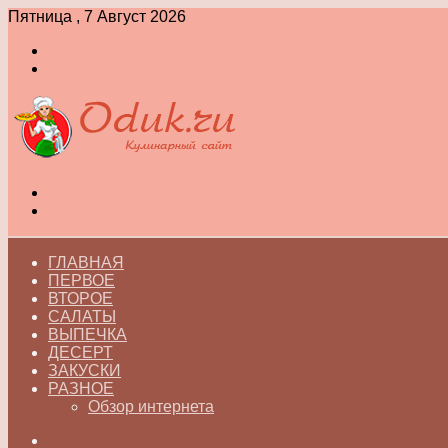
Пятница , 7 Август 2026
Войти
Switch
skin
Меню
Switch
skin
ГЛАВНАЯ
ПЕРВОЕ
ВТОРОЕ
САЛАТЫ
ВЫПЕЧКА
ДЕСЕРТ
ЗАКУСКИ
РАЗНОЕ
Обзор интернета
Искать