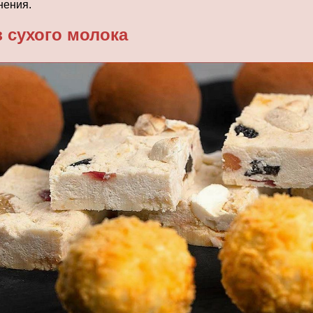
нения.
 сухого молока