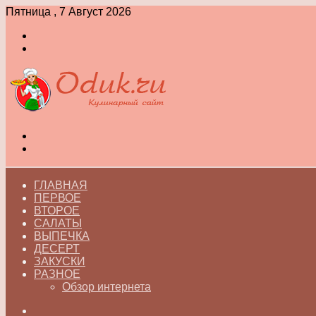
Пятница , 7 Август 2026
Войти
Switch
skin
Меню
Switch
skin
ГЛАВНАЯ
ПЕРВОЕ
ВТОРОЕ
САЛАТЫ
ВЫПЕЧКА
ДЕСЕРТ
ЗАКУСКИ
РАЗНОЕ
Обзор интернета
Искать