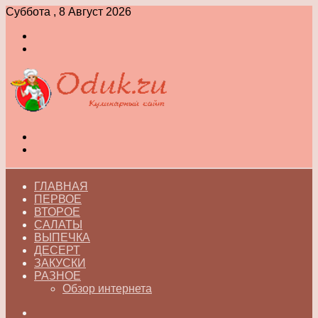
Суббота , 8 Август 2026
Войти
Switch
skin
Меню
Switch
skin
ГЛАВНАЯ
ПЕРВОЕ
ВТОРОЕ
САЛАТЫ
ВЫПЕЧКА
ДЕСЕРТ
ЗАКУСКИ
РАЗНОЕ
Обзор интернета
Искать