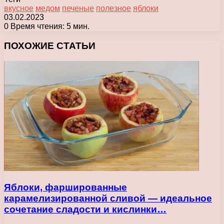
вкусное
медом
печеные
полезное
яблоки
03.02.2023
0
Время чтения: 5 мин.
Facebook
X
Pinterest
Вконтакте
Одноклассники
Messenger
Messenger
WhatsApp
Telegram
Viber
Печатать
ПОХОЖИЕ СТАТЬИ
Яблоки, фаршированные
карамелизированной сливой — идеальное
сочетание сладости и кислинки…