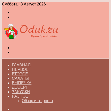
Суббота , 8 Август 2026
Войти
Switch
skin
Меню
Switch
skin
ГЛАВНАЯ
ПЕРВОЕ
ВТОРОЕ
САЛАТЫ
ВЫПЕЧКА
ДЕСЕРТ
ЗАКУСКИ
РАЗНОЕ
Обзор интернета
Искать