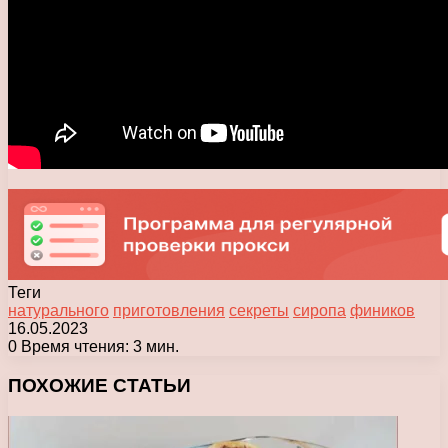
Теги
натурального
приготовления
секреты
сиропа
фиников
16.05.2023
0
Время чтения: 3 мин.
Facebook
X
Pinterest
Вконтакте
Одноклассники
Messenger
Messenger
WhatsApp
Telegram
Viber
Печатать
ПОХОЖИЕ СТАТЬИ