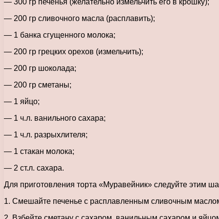
— 300 гр печенья (желательно измельчить его в крошку);
— 200 гр сливочного масла (расплавить);
— 1 банка сгущенного молока;
— 200 гр грецких орехов (измельчить);
— 200 гр шоколада;
— 200 гр сметаны;
— 1 яйцо;
— 1 ч.л. ванильного сахара;
— 1 ч.л. разрыхлителя;
— 1 стакан молока;
— 2 ст.л. сахара.
Для приготовления торта «Муравейник» следуйте этим ша
1. Смешайте печенье с расплавленным сливочным масло
2. Взбейте сметану с сахаром, ванильным сахаром и яйцо