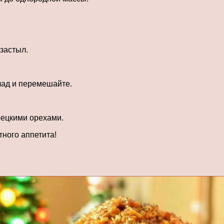
 застыл.
лад и перемешайте.
рецкими орехами.
тного аппетита!