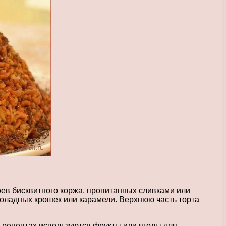
оев бисквитного коржа, пропитанных сливками или
оладных крошек или карамели. Верхнюю часть торта
х рецептах используются фрукты или ягоды для