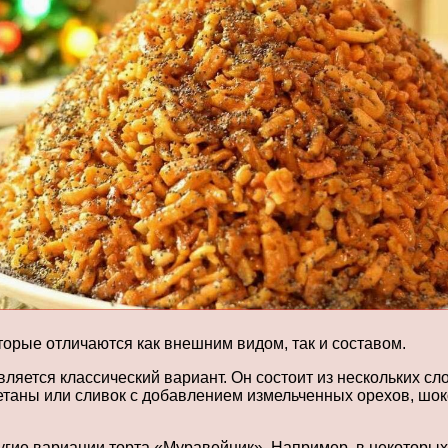
торые отличаются как внешним видом, так и составом.
яется классический вариант. Он состоит из нескольких сл
таны или сливок с добавлением измельченных орехов, шок
ругие вариации торта «Муравейник». Например, в некоторы