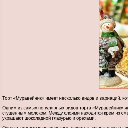
Торт «Муравейник» имеет несколько видов и вариаций, ко
Одним из самых популярных видов торта «Муравейник» явл
сгущенным молоком. Между слоями находится крем из сме
украшают шоколадной глазурью и орехами.
Однако, помимо классического варианта, существуют и д