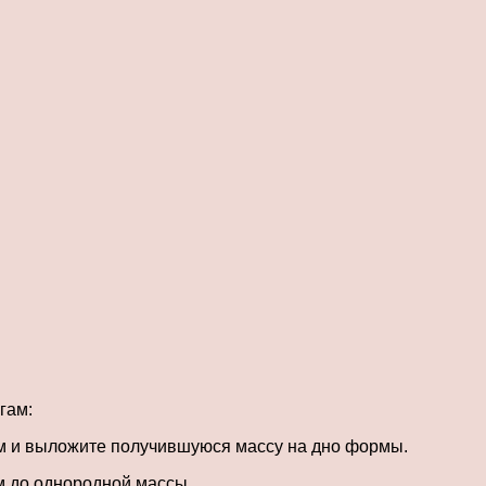
гам:
м и выложите получившуюся массу на дно формы.
м до однородной массы.