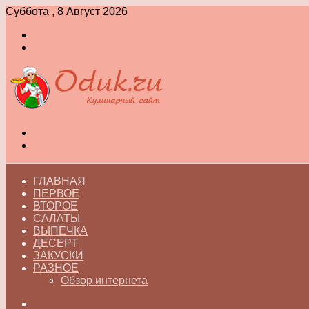
Суббота , 8 Август 2026
Войти
Switch
skin
Меню
Switch
skin
ГЛАВНАЯ
ПЕРВОЕ
ВТОРОЕ
САЛАТЫ
ВЫПЕЧКА
ДЕСЕРТ
ЗАКУСКИ
РАЗНОЕ
Обзор интернета
Искать