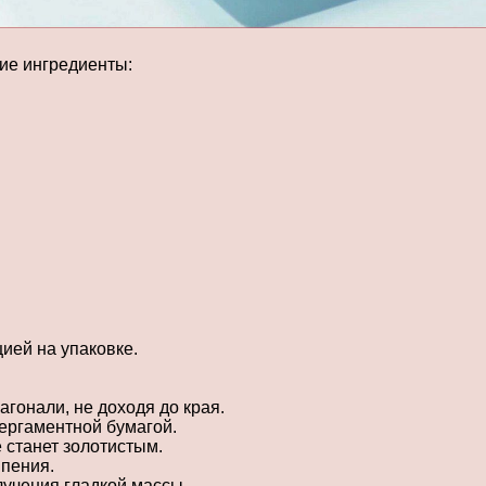
ие ингредиенты:
цией на упаковке.
гонали, не доходя до края.
ергаментной бумагой.
е станет золотистым.
ипения.
лучения гладкой массы.