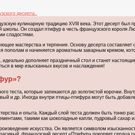
зского десерта..
узскую кулинарную традицию XVIII века. Этот десерт был
й школы. Он создал птифур в честь французского короля Л
ми сладостями.
ующее мастерства и терпения. Основу десерта составляет 
тся пополам и начиняется ароматным заварным кремом, кот
, идеально дополняет праздничный стол и станет настоящи
ться в мир изысканных вкусов и наслаждения!
ифур»?
ного теста, которые запекаются до золотистой корочки. Вн
вый и др. Иногда внутри птицы-птифура могут быть добавл
терства и опыта. Каждый слой теста должен быть тонко рас
ментами, такими как шоколадные капли, пудровый сахар ил
произведение искусства. Он является символом изысканност
расивый, французский десерт «Птифур» покоряет сердца гу