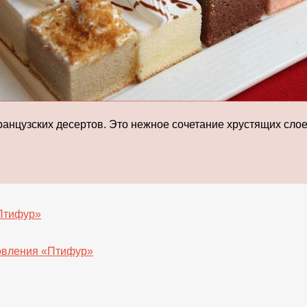
нцузских десертов. Это нежное сочетание хрустящих слоев
«Птифур»
товления «Птифур»