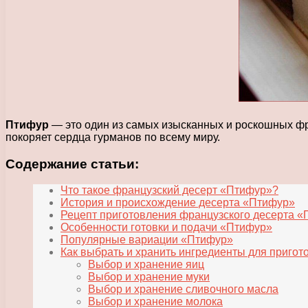
Птифур
— это один из самых изысканных и роскошных фра
покоряет сердца гурманов по всему миру.
Содержание статьи:
Что такое французский десерт «Птифур»?
История и происхождение десерта «Птифур»
Рецепт приготовления французского десерта 
Особенности готовки и подачи «Птифур»
Популярные вариации «Птифур»
Как выбрать и хранить ингредиенты для приго
Выбор и хранение яиц
Выбор и хранение муки
Выбор и хранение сливочного масла
Выбор и хранение молока