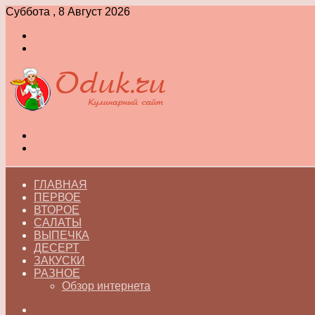
Суббота , 8 Август 2026
Войти
Switch
skin
Меню
Switch
skin
ГЛАВНАЯ
ПЕРВОЕ
ВТОРОЕ
САЛАТЫ
ВЫПЕЧКА
ДЕСЕРТ
ЗАКУСКИ
РАЗНОЕ
Обзор интернета
Искать