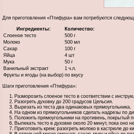
Для приготовления «Птифура» вам потребуются следующ
Ингредиенты:
Количество:
Слоеное тесто
500 г
Молоко
500 мл
Сахар
100 г
Яйца
4 шт
Мука
50 г
Ванильный экстракт
1 ч.л.
Фрукты и ягоды (на выбор)
по вкусу
Шаги приготовления «Птифура»:
Разморозить слоеное тесто в соответствии с инструк
Разогреть духовку до 200 градусов Цельсия.
Вырезать из теста два одинаковых прямоугольника.
На одном из прямоугольников сделать надрезы по диа
Положить прямоугольники на противень, покрытый п
Выпекать тесто в духовке около 20 минут, пока оно н
Приготовить крем: разогреть молоко в кастрюле до к
В отдельной миске смешать сахар, муку и яйца до по