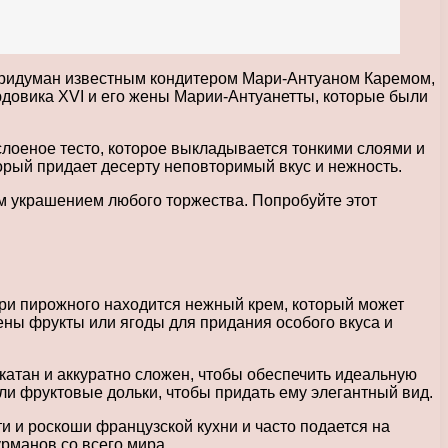
 придуман известным кондитером Мари-Антуаном Каремом,
юдовика XVI и его жены Марии-Антуанетты, которые были
слоеное тесто, которое выкладывается тонкими слоями и
орый придает десерту неповторимый вкус и нежность.
м украшением любого торжества. Попробуйте этот
утри пирожного находится нежный крем, который может
ены фрукты или ягоды для придания особого вкуса и
катан и аккуратно сложен, чтобы обеспечить идеальную
и фруктовые дольки, чтобы придать ему элегантный вид.
и и роскоши французской кухни и часто подается на
рманов со всего мира.