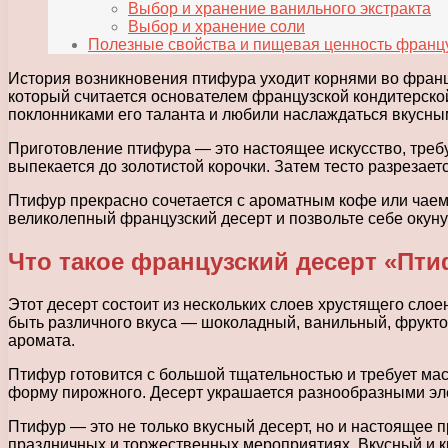
Выбор и хранение ванильного экстракта
Выбор и хранение соли
Полезные свойства и пищевая ценность францу
История возникновения птифура уходит корнями во франц
который считается основателем французской кондитерско
поклонниками его таланта и любили наслаждаться вкусны
Приготовление птифура — это настоящее искусство, треб
выпекается до золотистой корочки. Затем тесто разрезае
Птифур прекрасно сочетается с ароматным кофе или чаем
великолепный французский десерт и позвольте себе окуну
Что такое французский десерт «Пт
Этот десерт состоит из нескольких слоев хрустящего слое
быть различного вкуса — шоколадный, ванильный, фрукто
аромата.
Птифур готовится с большой тщательностью и требует мас
форму пирожного. Десерт украшается разнообразными эле
Птифур — это не только вкусный десерт, но и настоящее 
праздничных и торжественных мероприятиях. Вкусный и к