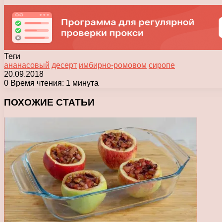
Теги
ананасовый
десерт
имбирно-ромовом
сиропе
20.09.2018
0
Время чтения: 1 минута
Facebook
X
Pinterest
Вконтакте
Одноклассники
Messenger
Messenger
WhatsApp
Telegram
Viber
Печатать
ПОХОЖИЕ СТАТЬИ