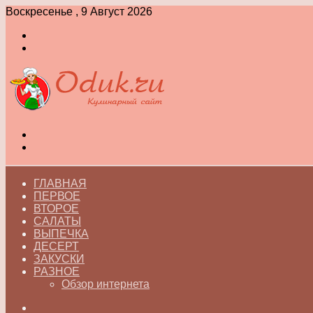
Воскресенье , 9 Август 2026
Войти
Switch
skin
Меню
Switch
skin
ГЛАВНАЯ
ПЕРВОЕ
ВТОРОЕ
САЛАТЫ
ВЫПЕЧКА
ДЕСЕРТ
ЗАКУСКИ
РАЗНОЕ
Обзор интернета
Искать