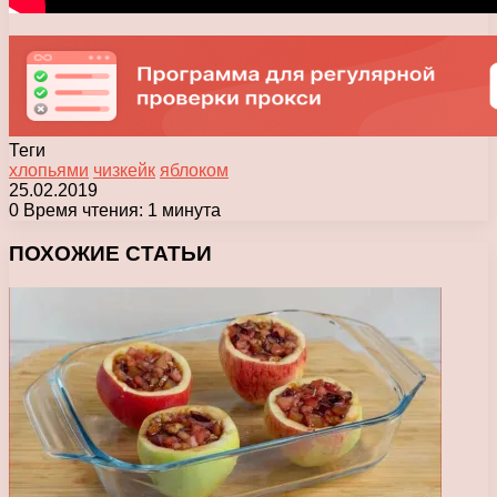
Теги
хлопьями
чизкейк
яблоком
25.02.2019
0
Время чтения: 1 минута
Facebook
X
Pinterest
Вконтакте
Одноклассники
Messenger
Messenger
WhatsApp
Telegram
Viber
Печатать
ПОХОЖИЕ СТАТЬИ