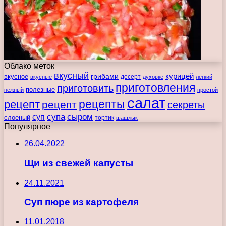
Облако меток
вкусный
курицей
вкусное
грибами
десерт
вкусные
духовке
легкий
приготовления
приготовить
полезные
нежный
простой
салат
рецепты
рецепт
рецепт
секреты
супа
сыром
суп
слоеный
тортик
шашлык
Популярное
26.04.2022
Щи из свежей капусты
24.11.2021
Суп пюре из картофеля
11.01.2018