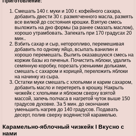
Приготовление:
Смешать 140 г. муки и 100 г. кофейного сахара,
добавить двести 30 г. размягченного масла, размять
все вилкой до состояния крошки. Взятую смесь
выложить на дно формы (за ранее смазать маслом),
хорошо утрамбовать. Запекать при 170 градусах 20
мин..
Взбить сахар и сыр, неторопливо, перемешивая
добавить по одному яйцо, всыпать ванилин и
хорошо перемешать. Вылить оказавшуюся смесь на
коржик базы из печенья. Почистить яблоки, удалить
семянную коробку, порезать узенькими дольками,
смешать с сахаром и корицей, переложить яблоки
на начинку из сыра.
Остатки муки смешать с хлопьями и карим сахаром,
добавить масло и перетереть в крошку. Накрыть
чизкейк с хлопьями и яблоком сверху взятой
массой, запечь полчаса в нагретой чуток выше 150
градусов духовке. За 5 мин. до окончания
уменьшить нагрев до 140 градусов. Подавать
десерт, полив сверху водянистой карамелью.
Карамельно-яблочный чизкейк I Вкусно с
нами