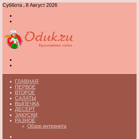
Суббота , 8 Август 2026
Войти
Switch
skin
Меню
Switch
skin
ГЛАВНАЯ
ПЕРВОЕ
ВТОРОЕ
САЛАТЫ
ВЫПЕЧКА
ДЕСЕРТ
ЗАКУСКИ
РАЗНОЕ
Обзор интернета
Искать