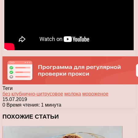
Теги
без
клубнично-цитрусовое
молока
мороженое
15.07.2019
0
Время чтения: 1 минута
Facebook
X
Pinterest
Вконтакте
Одноклассники
Messenger
Messenger
WhatsApp
Telegram
Viber
Печатать
ПОХОЖИЕ СТАТЬИ