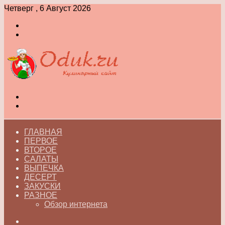
Четверг , 6 Август 2026
Войти
Switch
skin
Меню
Switch
skin
ГЛАВНАЯ
ПЕРВОЕ
ВТОРОЕ
САЛАТЫ
ВЫПЕЧКА
ДЕСЕРТ
ЗАКУСКИ
РАЗНОЕ
Обзор интернета
Искать