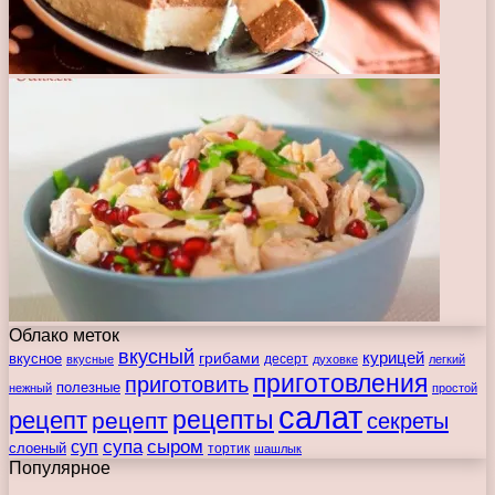
Облако меток
вкусный
курицей
вкусное
грибами
десерт
вкусные
духовке
легкий
приготовления
приготовить
полезные
нежный
простой
салат
рецепты
рецепт
рецепт
секреты
супа
сыром
суп
слоеный
тортик
шашлык
Популярное