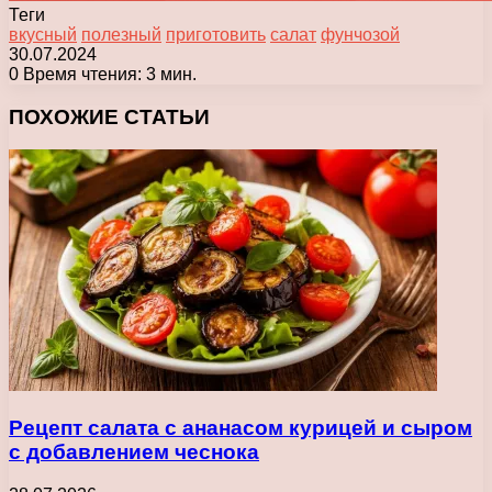
Теги
вкусный
полезный
приготовить
салат
фунчозой
30.07.2024
0
Время чтения: 3 мин.
Facebook
X
Pinterest
Вконтакте
Одноклассники
Messenger
Messenger
WhatsApp
Telegram
Viber
Печатать
ПОХОЖИЕ СТАТЬИ
Рецепт салата с ананасом курицей и сыром
с добавлением чеснока