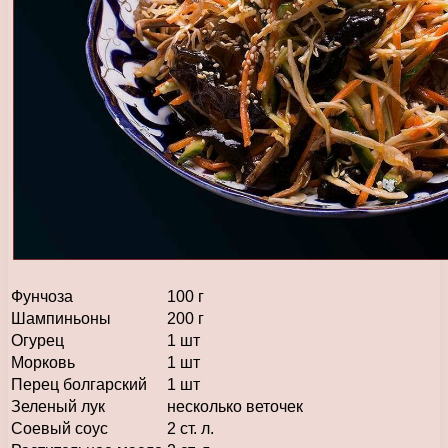
Фунчоза
100 г
Шампиньоны
200 г
Огурец
1 шт
Морковь
1 шт
Перец болгарский
1 шт
Зеленый лук
несколько веточек
Соевый соус
2 ст. л.