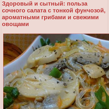
Здоровый и сытный: польза
сочного салата с тонкой фунчозой,
ароматными грибами и свежими
овощами