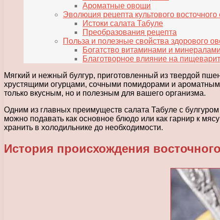
Ароматные овощи
Эволюция рецепта культового восточного 
Истоки салата Табуле
Преобразования рецепта
Польза и полезные свойства здорового о
Богатство витаминами и минералам
Благотворное влияние на пищевари
Мягкий и нежный булгур, приготовленный из твердой пшен
хрустящими огурцами, сочными помидорами и ароматными з
только вкусным, но и полезным для вашего организма.
Одним из главных преимуществ салата Табуле с булгуром 
можно подавать как основное блюдо или как гарнир к мясу 
хранить в холодильнике до необходимости.
История происхождения восточного