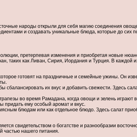
осточные народы открыли для себя магию соединения овоще
диентами и создавать уникальные блюда, которые до сих п
волюции, претерпевая изменения и приобретая новые нюанс
, таких как Ливан, Сирия, Иордания и Турция. В каждой из
оторое готовят на праздничные и семейные ужины. Он изв
ты.
ы сбалансировать их вкус и добавить свежести. Здесь сала
рапезы во время Рамадана, когда овощи и зелень играют ва
ы придать ему особый аромат и вкус.
к мясным блюдам или как отдельное блюдо. Здесь салат при
яется свидетельством о богатстве и разнообразии восточн
й частью нашего питания.