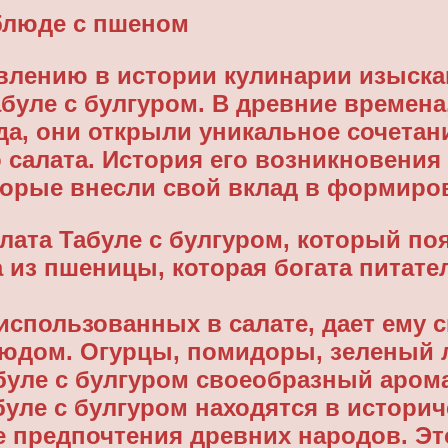
блюде с пшеном
влению в истории кулинарии изыска
абуле с булгуром. В древние времен
а, они открыли уникальное сочетани
 салата. История его возникновения
торые внесли свой вклад в формиро
ата Табуле с булгуром, который поя
а из пшеницы, которая богата питат
спользованных в салате, дает ему св
юдом. Огурцы, помидоры, зеленый лу
буле с булгуром своеобразный аром
уле с булгуром находятся в историч
е предпочтения древних народов. Эт