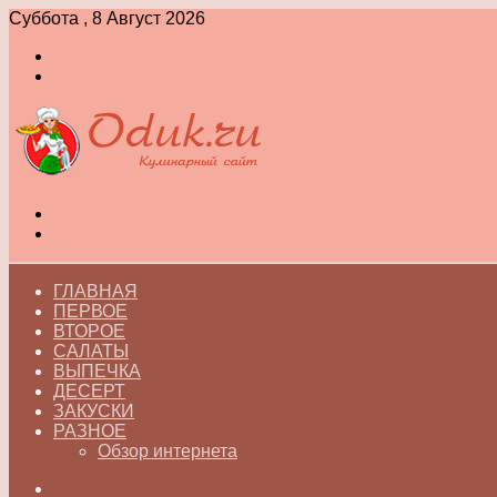
Суббота , 8 Август 2026
Войти
Switch
skin
Меню
Switch
skin
ГЛАВНАЯ
ПЕРВОЕ
ВТОРОЕ
САЛАТЫ
ВЫПЕЧКА
ДЕСЕРТ
ЗАКУСКИ
РАЗНОЕ
Обзор интернета
Искать