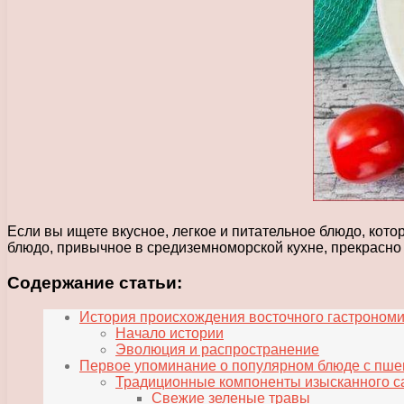
Если вы ищете вкусное, легкое и питательное блюдо, кот
блюдо, привычное в средиземноморской кухне, прекрасно
Содержание статьи:
История происхождения восточного гастроном
Начало истории
Эволюция и распространение
Первое упоминание о популярном блюде с пшен
Традиционные компоненты изысканного с
Свежие зеленые травы