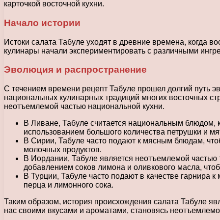
карточкой восточной кухни.
Начало истории
Истоки салата Табуле уходят в древние времена, когда в
кулинары начали экспериментировать с различными ингре
Эволюция и распространение
С течением времени рецепт Табуле прошел долгий путь э
национальных кулинарных традиций многих восточных стран
неотъемлемой частью национальной кухни.
В Ливане, Табуле считается национальным блюдом, к
использованием большого количества петрушки и мя
В Сирии, Табуле часто подают к мясным блюдам, чтоб
молочных продуктов.
В Иордании, Табуле является неотъемлемой частью т
добавлением соков лимона и оливкового масла, чтоб
В Турции, Табуле часто подают в качестве гарнира 
перца и лимонного сока.
Таким образом, история происхождения салата Табуле явл
нас своими вкусами и ароматами, становясь неотъемлемо