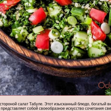
и стороной салат Табуле. Этот изысканный блюдо, богатый
е представляет собой своеобразное искусство сочетания св