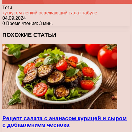
Теги
кускусом
легкий
освежающий
салат
табуле
04.09.2024
0
Время чтения: 3 мин.
Facebook
X
Pinterest
Вконтакте
Одноклассники
Messenger
Messenger
WhatsApp
Telegram
Viber
Печатать
ПОХОЖИЕ СТАТЬИ
Рецепт салата с ананасом курицей и сыром
с добавлением чеснока