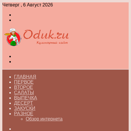
Четверг , 6 Август 2026
Войти
Switch
skin
Меню
Switch
skin
ГЛАВНАЯ
ПЕРВОЕ
ВТОРОЕ
САЛАТЫ
ВЫПЕЧКА
ДЕСЕРТ
ЗАКУСКИ
РАЗНОЕ
Обзор интернета
Искать