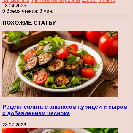
изысканный
приготовления
рецепт
салата
теплого
18.04.2025
0
Время чтения: 3 мин.
Facebook
X
Pinterest
Вконтакте
Одноклассники
Messenger
Messenger
WhatsApp
Telegram
Viber
Печатать
ПОХОЖИЕ СТАТЬИ
Рецепт салата с ананасом курицей и сыром
с добавлением чеснока
28.07.2026