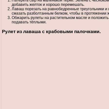
Натереть сыр на маленькой терке. Зелень с чесноком
добавить желток и хорошо перемешать.
Лаваш порезать на равнобедренные треугольники и 
смазать разболтанным белком, чтобы в протяжении ж
Обжарить рулеты на растительном масле и положить и
подавать тёплыми.
Рулет из лаваша с крабовыми палочками.