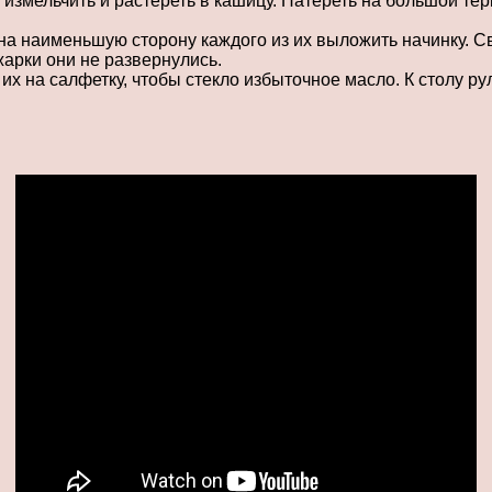
 измельчить и растереть в кашицу. Натереть на большой тер
на наименьшую сторону каждого из их выложить начинку. С
арки они не развернулись.
х на салфетку, чтобы стекло избыточное масло. К столу ру