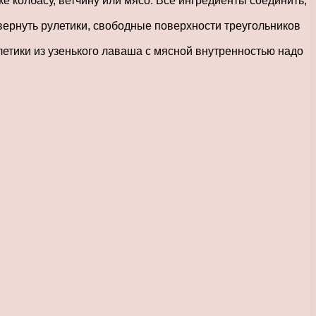
ке колбасу, ветчину или мясо. Все ингредиенты соединить,
вернуть рулетики, свободные поверхности треугольников
летики из узенького лаваша с мясной внутренностью надо