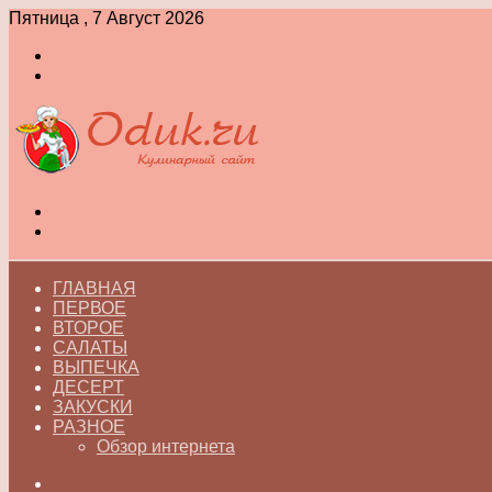
Пятница , 7 Август 2026
Войти
Switch
skin
Меню
Switch
skin
ГЛАВНАЯ
ПЕРВОЕ
ВТОРОЕ
САЛАТЫ
ВЫПЕЧКА
ДЕСЕРТ
ЗАКУСКИ
РАЗНОЕ
Обзор интернета
Искать