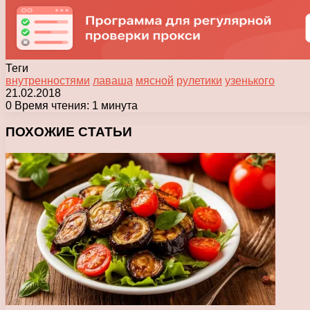
Теги
внутренностями
лаваша
мясной
рулетики
узенького
21.02.2018
0
Время чтения: 1 минута
Facebook
X
Pinterest
Вконтакте
Одноклассники
Messenger
Messenger
WhatsApp
Telegram
Viber
Печатать
ПОХОЖИЕ СТАТЬИ