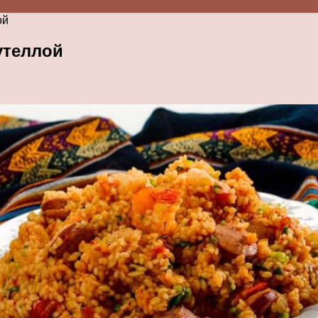
ой
утеллой