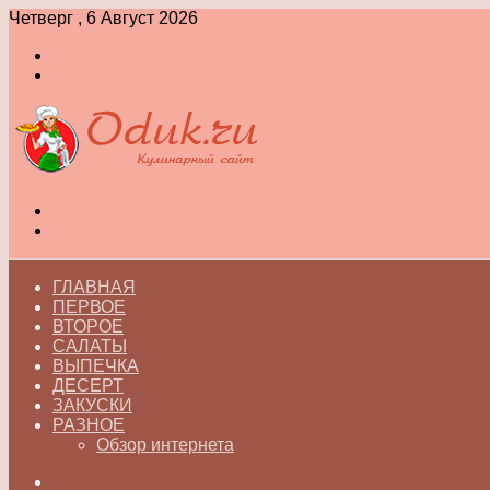
Четверг , 6 Август 2026
Войти
Switch
skin
Меню
Switch
skin
ГЛАВНАЯ
ПЕРВОЕ
ВТОРОЕ
САЛАТЫ
ВЫПЕЧКА
ДЕСЕРТ
ЗАКУСКИ
РАЗНОЕ
Обзор интернета
Искать