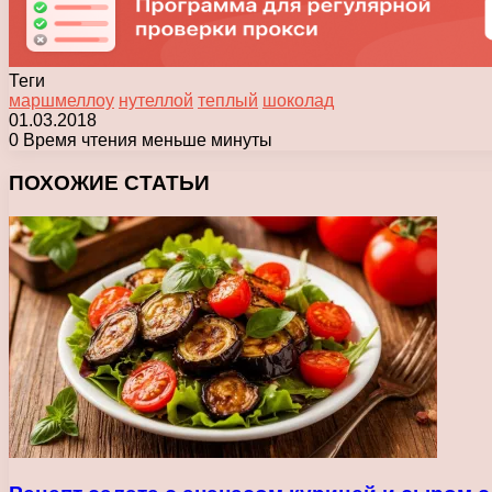
Теги
маршмеллоу
нутеллой
теплый
шоколад
01.03.2018
0
Время чтения меньше минуты
Facebook
X
Pinterest
Вконтакте
Одноклассники
Messenger
Messenger
WhatsApp
Telegram
Viber
Печатать
ПОХОЖИЕ СТАТЬИ