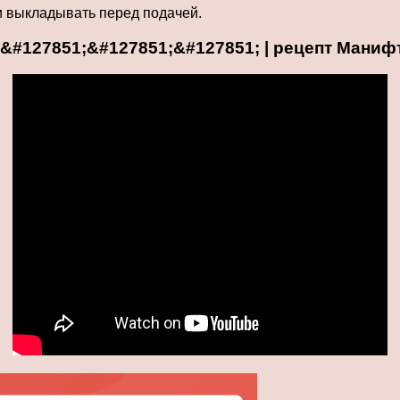
и выкладывать перед подачей.
&#127851;&#127851;&#127851; | рецепт Маниф