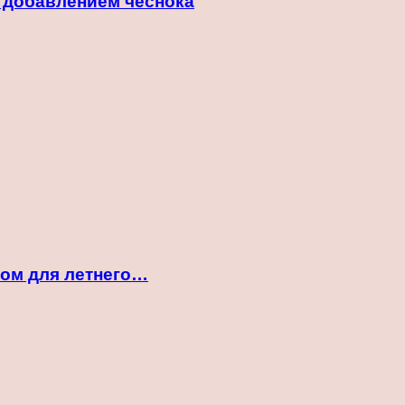
с добавлением чеснока
ком для летнего…