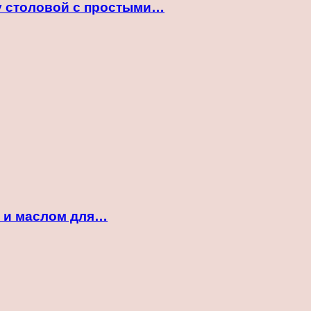
ту столовой с простыми…
м и маслом для…