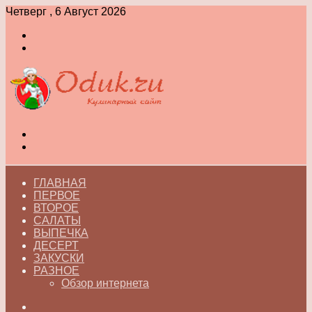
Четверг , 6 Август 2026
Войти
Switch
skin
Меню
Switch
skin
ГЛАВНАЯ
ПЕРВОЕ
ВТОРОЕ
САЛАТЫ
ВЫПЕЧКА
ДЕСЕРТ
ЗАКУСКИ
РАЗНОЕ
Обзор интернета
Искать