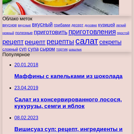
Облако меток
вкусный
курицей
вкусное
грибами
десерт
вкусные
духовке
легкий
приготовления
приготовить
полезные
нежный
простой
салат
рецепты
рецепт
рецепт
секреты
супа
сыром
суп
слоеный
тортик
шашлык
Популярное
20.01.2018
Мaффины с капельками из шоколада
23.04.2019
Салат из консервированного лосося,
кукурузы, семги и яблок
08.02.2023
Вишисуаз суп: рецепт, ингредиенты и