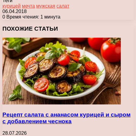
Теги
курицей
мечта
мужская
салат
06.04.2018
0
Время чтения: 1 минута
Facebook
X
Pinterest
Вконтакте
Одноклассники
Messenger
Messenger
WhatsApp
Telegram
Viber
Печатать
ПОХОЖИЕ СТАТЬИ
Рецепт салата с ананасом курицей и сыром
с добавлением чеснока
28.07.2026