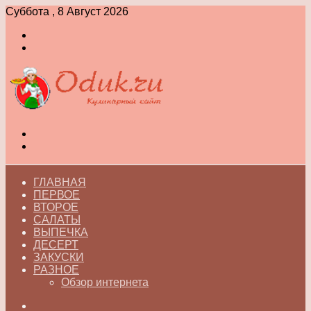
Суббота , 8 Август 2026
Войти
Switch
skin
Меню
Switch
skin
ГЛАВНАЯ
ПЕРВОЕ
ВТОРОЕ
САЛАТЫ
ВЫПЕЧКА
ДЕСЕРТ
ЗАКУСКИ
РАЗНОЕ
Обзор интернета
Искать