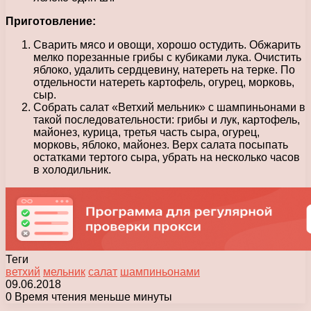
Приготовление:
Сварить мясо и овощи, хорошо остудить. Обжарить
мелко порезанные грибы с кубиками лука. Очистить
яблоко, удалить сердцевину, натереть на терке. По
отдельности натереть картофель, огурец, морковь,
сыр.
Собрать салат «Ветхий мельник» с шампиньонами в
такой последовательности: грибы и лук, картофель,
майонез, курица, третья часть сыра, огурец,
морковь, яблоко, майонез. Верх салата посыпать
остатками тертого сыра, убрать на несколько часов
в холодильник.
Теги
ветхий
мельник
салат
шампиньонами
09.06.2018
0
Время чтения меньше минуты
Facebook
X
Pinterest
Вконтакте
Одноклассники
Messenger
Messenger
WhatsApp
Telegram
Viber
Печатать