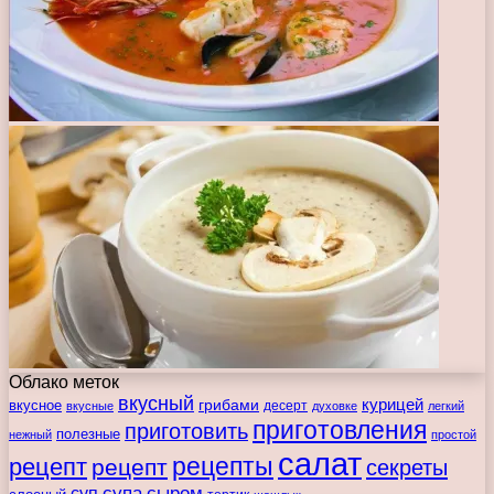
Облако меток
вкусный
курицей
вкусное
грибами
десерт
вкусные
духовке
легкий
приготовления
приготовить
полезные
нежный
простой
салат
рецепты
рецепт
рецепт
секреты
супа
сыром
суп