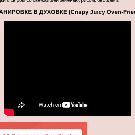
дки с сыром со свежайшей зеленью, рисом, овощами.
ОВКЕ В ДУХОВКЕ (Crispy Juicy Oven-Fried 