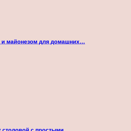
ой и майонезом для домашних…
ту столовой с простыми…