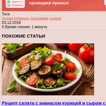
Теги
грудки
куриные
панировке
сыром
03.12.2018
0
Время чтения: 1 минута
Facebook
X
Pinterest
Вконтакте
Одноклассники
Messenger
Messenger
WhatsApp
Telegram
Viber
Печатать
ПОХОЖИЕ СТАТЬИ
Рецепт салата с ананасом курицей и сыром 