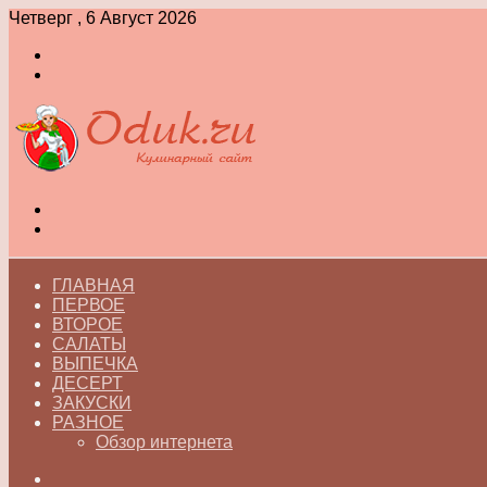
Четверг , 6 Август 2026
Войти
Switch
skin
Меню
Switch
skin
ГЛАВНАЯ
ПЕРВОЕ
ВТОРОЕ
САЛАТЫ
ВЫПЕЧКА
ДЕСЕРТ
ЗАКУСКИ
РАЗНОЕ
Обзор интернета
Искать