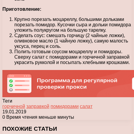
Приготовление:
Крупно порезать моцареллу, большими дольками
порезать помидор. Кусочки сыра и дольки помидора
уложить полукругом на большую тарелку.
Сделать соус: смешать горчицу (2 чайные ложки),
оливковое масло (1 чайную ложку), самую малость
уксуса, перец и соль.
Полить готовым соусом моцареллу и помидоры.
Сверху салат с помидорами и горчичной заправкой
украсить рукколой и посыпать хлебными крошками.
Теги
горчичной
заправкой
помидорами
салат
19.01.2019
0
Время чтения меньше минуты
Facebook
X
Pinterest
Вконтакте
Одноклассники
Messenger
Messenger
WhatsApp
Telegram
Viber
Печатать
ПОХОЖИЕ СТАТЬИ