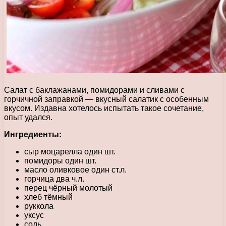
Салат с баклажанами, помидорами и сливами с
горчичной заправкой — вкусный салатик с особенным
вкусом. Издавна хотелось испытать такое сочетание,
опыт удался.
Ингредиенты:
сыр моцарелла один шт.
помидоры один шт.
масло оливковое один ст.л.
горчица два ч.л.
перец чёрный молотый
хлеб тёмный
руккола
уксус
соль