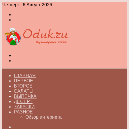
Четверг , 6 Август 2026
Войти
Switch
skin
Меню
Switch
skin
ГЛАВНАЯ
ПЕРВОЕ
ВТОРОЕ
САЛАТЫ
ВЫПЕЧКА
ДЕСЕРТ
ЗАКУСКИ
РАЗНОЕ
Обзор интернета
Искать