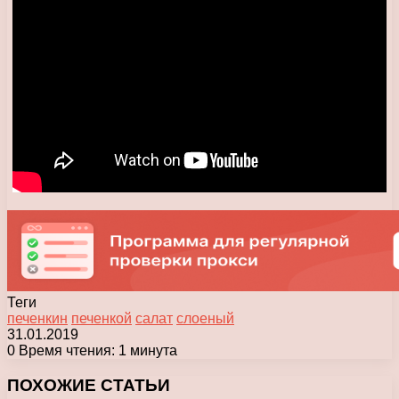
Теги
печенкин
печенкой
салат
слоеный
31.01.2019
0
Время чтения: 1 минута
Facebook
X
Pinterest
Вконтакте
Одноклассники
Messenger
Messenger
WhatsApp
Telegram
Viber
Печатать
ПОХОЖИЕ СТАТЬИ