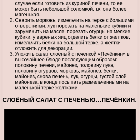
случае если готовить из куриной печени, то ее
может быть небольшой соломкой, т.к. она более
мягенькая.
Сварить морковь, измельчить на терке с большими
отверстиями, лук порезать на маленькие кубики и
зарумянить на масле, порезать огурцы на мелкие
кубики, у вареных яиц отделить белки от желтков,
измельчить белки на большой терке, а желтки
отложить для декорации.
Уложить салат слоёный с печенкой «Печёнкин» в
высочайшее блюдо последующим образом:
половину печени, майонез, половину лука,
половину огурцов, морковь, майонез, белки,
майонез, снова печень, лук, огурцы, густой слой
майонеза, в конце посыпать размельченными на
маленькой терке желтками.
СЛОЁНЫЙ САЛАТ С ПЕЧЕНЬЮ…ПЕЧЁНКИН.