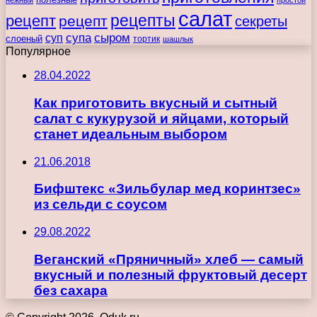
нежный
простой
салат
рецепты
рецепт
рецепт
секреты
супа
сыром
суп
слоеный
тортик
шашлык
Популярное
28.04.2022
Как приготовить вкусный и сытный
салат с кукурузой и яйцами, который
станет идеальным выбором
21.06.2018
Бифштекс «Зильбулар мед коринтзес»
из сельди с соусом
29.08.2022
Веганский «Пряничный» хлеб — самый
вкусный и полезный фруктовый десерт
без сахара