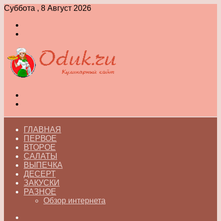
Суббота , 8 Август 2026
Войти
Switch
skin
Меню
Switch
skin
ГЛАВНАЯ
ПЕРВОЕ
ВТОРОЕ
САЛАТЫ
ВЫПЕЧКА
ДЕСЕРТ
ЗАКУСКИ
РАЗНОЕ
Обзор интернета
Искать