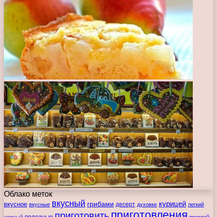
Облако меток
вкусный
курицей
вкусное
грибами
десерт
вкусные
духовке
легкий
приготовления
приготовить
полезные