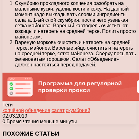
Скумбрию прохладного копчения разобрать на
маленькие куски, удалив кости и кожу. На данный
момент надо выкладывать слоями ингредиенты
салата. 1-ый слой скумбрия, после чего узенькая
сетка майонеза. Вареный картофель очистить от
кожицы и натереть на средней терке. Полить просто
майонезом.
Вареную морковь очистить и натереть на средней
терке, майонез. Вареные яйцо очистить и натереть
на средней терке, сетка майонеза. Сверху посыпать
зеленоватым горошком. Салат «Объедение»
должен настояться перед подачей.
Теги
копчёной
объедение
салат
скумбрией
02.03.2019
0
Время чтения меньше минуты
Facebook
X
Pinterest
Вконтакте
Одноклассники
Messenger
Messenger
WhatsApp
Telegram
Viber
Печатать
ПОХОЖИЕ СТАТЬИ