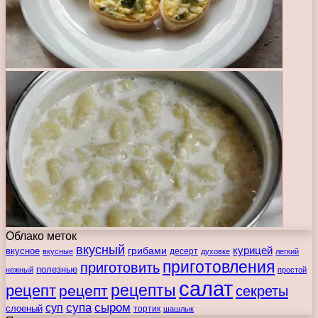
Облако меток
вкусный
курицей
вкусное
грибами
десерт
вкусные
духовке
легкий
приготовления
приготовить
полезные
нежный
простой
салат
рецепты
рецепт
рецепт
секреты
супа
сыром
суп
слоеный
тортик
шашлык