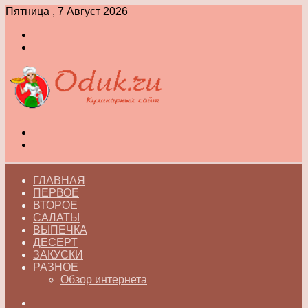
Пятница , 7 Август 2026
Войти
Switch
skin
Меню
Switch
skin
ГЛАВНАЯ
ПЕРВОЕ
ВТОРОЕ
САЛАТЫ
ВЫПЕЧКА
ДЕСЕРТ
ЗАКУСКИ
РАЗНОЕ
Обзор интернета
Искать