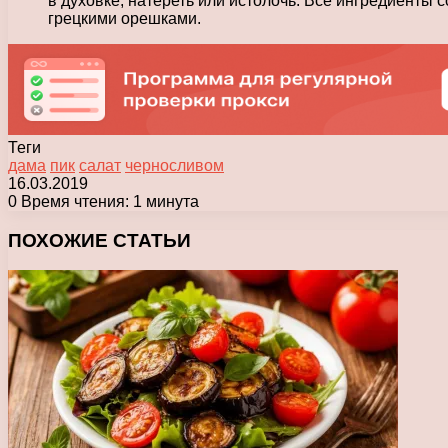
в духовке, натереть или истолочь. Все ингредиенты
грецкими орешками.
Теги
дама
пик
салат
черносливом
16.03.2019
0
Время чтения: 1 минута
Facebook
X
Pinterest
Вконтакте
Одноклассники
Messenger
Messenger
WhatsApp
Telegram
Viber
Печатать
ПОХОЖИЕ СТАТЬИ