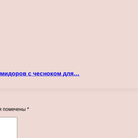
помидоров с чесноком для…
я помечены
*