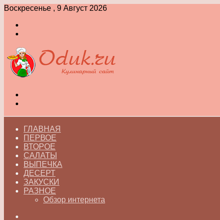
Воскресенье , 9 Август 2026
Войти
Switch
skin
Меню
Switch
skin
ГЛАВНАЯ
ПЕРВОЕ
ВТОРОЕ
САЛАТЫ
ВЫПЕЧКА
ДЕСЕРТ
ЗАКУСКИ
РАЗНОЕ
Обзор интернета
Искать