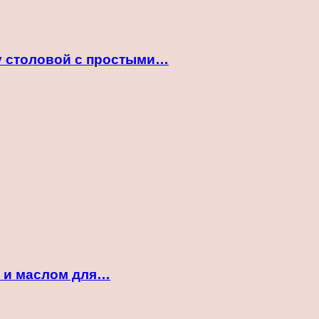
ту столовой с простыми…
м и маслом для…