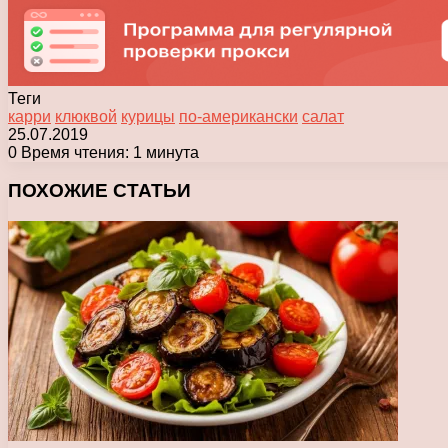
Теги
карри
клюквой
курицы
по-американски
салат
25.07.2019
0
Время чтения: 1 минута
Facebook
X
Pinterest
Вконтакте
Одноклассники
Messenger
Messenger
WhatsApp
Telegram
Viber
Печатать
ПОХОЖИЕ СТАТЬИ