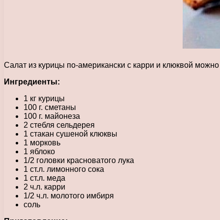
Салат из курицы по-американски с карри и клюквой можно
Ингредиенты:
1 кг курицы
100 г. сметаны
100 г. майонеза
2 стебля сельдерея
1 стакан сушеной клюквы
1 морковь
1 яблоко
1/2 головки красноватого лука
1 ст.л. лимонного сока
1 ст.л. меда
2 ч.л. карри
1/2 ч.л. молотого имбиря
соль