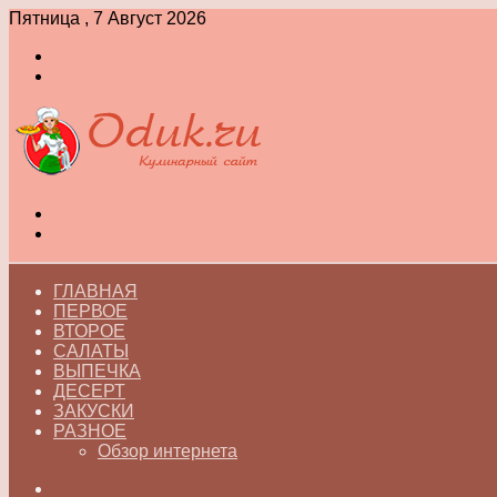
Пятница , 7 Август 2026
Войти
Switch
skin
Меню
Switch
skin
ГЛАВНАЯ
ПЕРВОЕ
ВТОРОЕ
САЛАТЫ
ВЫПЕЧКА
ДЕСЕРТ
ЗАКУСКИ
РАЗНОЕ
Обзор интернета
Искать