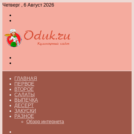
Четверг , 6 Август 2026
Войти
Switch
skin
Меню
Switch
skin
ГЛАВНАЯ
ПЕРВОЕ
ВТОРОЕ
САЛАТЫ
ВЫПЕЧКА
ДЕСЕРТ
ЗАКУСКИ
РАЗНОЕ
Обзор интернета
Искать