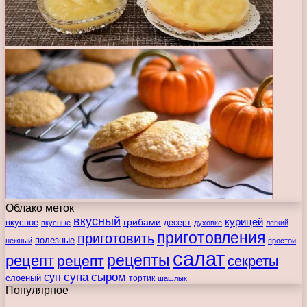
Облако меток
вкусный
курицей
вкусное
грибами
десерт
вкусные
духовке
легкий
приготовления
приготовить
полезные
нежный
простой
салат
рецепты
рецепт
рецепт
секреты
супа
сыром
суп
слоеный
тортик
шашлык
Популярное