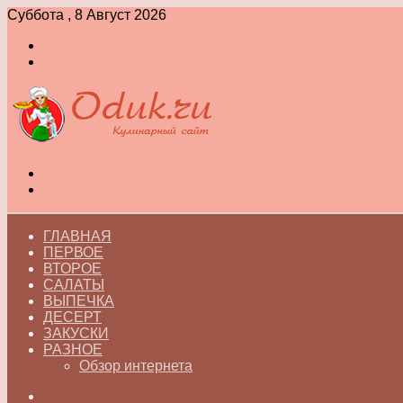
Суббота , 8 Август 2026
Войти
Switch
skin
Меню
Switch
skin
ГЛАВНАЯ
ПЕРВОЕ
ВТОРОЕ
САЛАТЫ
ВЫПЕЧКА
ДЕСЕРТ
ЗАКУСКИ
РАЗНОЕ
Обзор интернета
Искать