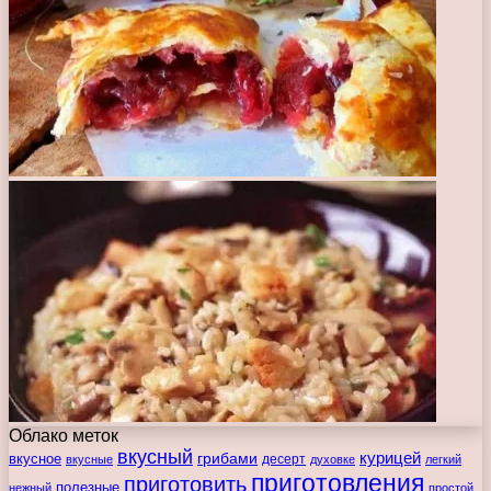
Облако меток
вкусный
курицей
вкусное
грибами
десерт
вкусные
духовке
легкий
приготовления
приготовить
полезные
нежный
простой