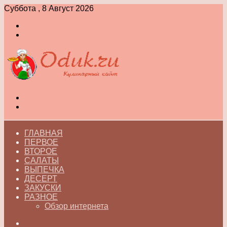
Суббота , 8 Август 2026
Войти
Switch
skin
Меню
Switch
skin
ГЛАВНАЯ
ПЕРВОЕ
ВТОРОЕ
САЛАТЫ
ВЫПЕЧКА
ДЕСЕРТ
ЗАКУСКИ
РАЗНОЕ
Обзор интернета
Искать