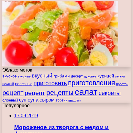
Облако меток
вкусный
курицей
вкусное
грибами
десерт
вкусные
духовке
легкий
приготовления
приготовить
полезные
нежный
простой
салат
рецепты
рецепт
рецепт
секреты
супа
сыром
суп
слоеный
тортик
шашлык
Популярное
17.09.2019
Мороженое из творога с медом и