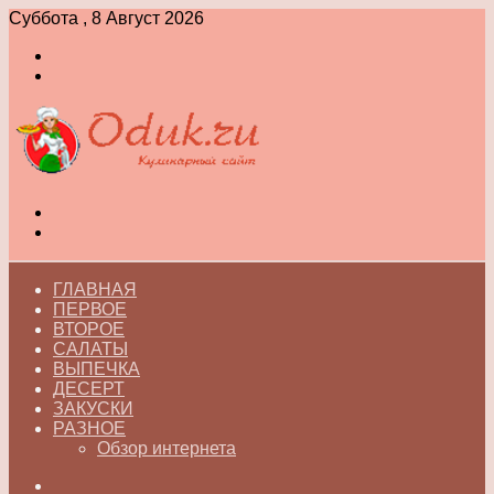
Суббота , 8 Август 2026
Войти
Switch
skin
Меню
Switch
skin
ГЛАВНАЯ
ПЕРВОЕ
ВТОРОЕ
САЛАТЫ
ВЫПЕЧКА
ДЕСЕРТ
ЗАКУСКИ
РАЗНОЕ
Обзор интернета
Искать