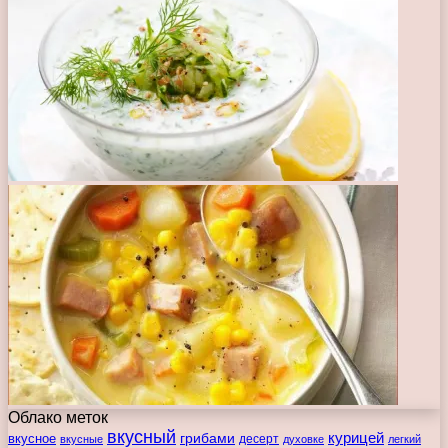
Облако меток
вкусный
курицей
вкусное
грибами
десерт
вкусные
духовке
легкий