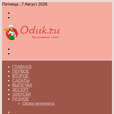
Пятница , 7 Август 2026
Войти
Switch
skin
Меню
Switch
skin
ГЛАВНАЯ
ПЕРВОЕ
ВТОРОЕ
САЛАТЫ
ВЫПЕЧКА
ДЕСЕРТ
ЗАКУСКИ
РАЗНОЕ
Обзор интернета
Искать