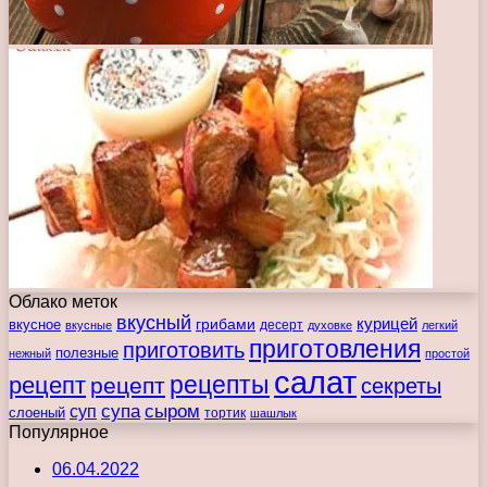
Облако меток
вкусный
курицей
вкусное
грибами
десерт
вкусные
духовке
легкий
приготовления
приготовить
полезные
нежный
простой
салат
рецепты
рецепт
рецепт
секреты
супа
сыром
суп
слоеный
тортик
шашлык
Популярное
06.04.2022