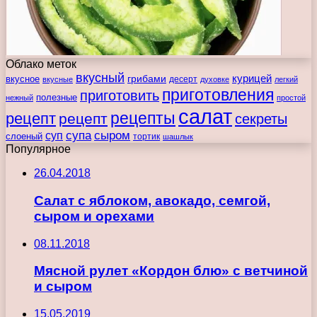
Облако меток
вкусный
курицей
вкусное
грибами
десерт
вкусные
духовке
легкий
приготовления
приготовить
полезные
нежный
простой
салат
рецепты
рецепт
рецепт
секреты
супа
сыром
суп
слоеный
тортик
шашлык
Популярное
26.04.2018
Салат с яблоком, авокадо, семгой,
сыром и орехами
08.11.2018
Мясной рулет «Кордон блю» с ветчиной
и сыром
15.05.2019