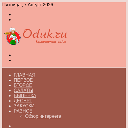
Пятница , 7 Август 2026
Войти
Switch
skin
Меню
Switch
skin
ГЛАВНАЯ
ПЕРВОЕ
ВТОРОЕ
САЛАТЫ
ВЫПЕЧКА
ДЕСЕРТ
ЗАКУСКИ
РАЗНОЕ
Обзор интернета
Искать