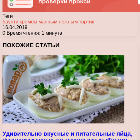
Теги
баунти
кремом
манным
нежным
тортик
16.04.2019
0
Время чтения: 1 минута
Facebook
X
Pinterest
Вконтакте
Одноклассники
Messenger
Messenger
WhatsApp
Telegram
Viber
Печатать
ПОХОЖИЕ СТАТЬИ
Удивительно вкусные и питательные яйца,